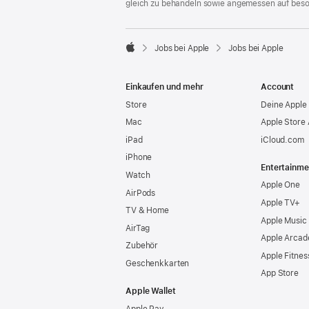
gleich zu behandeln sowie angemessen auf bes

Jobs bei Apple
Jobs bei Apple
Apple
Einkaufen und mehr
Account
Store
Deine Apple 
Mac
Apple Store
iPad
iCloud.com
iPhone
Entertainme
Watch
Apple One
AirPods
Apple TV+
TV & Home
Apple Music
AirTag
Apple Arcad
Zubehör
Apple Fitnes
Geschenkkarten
App Store
Apple Wallet
Apple Pay