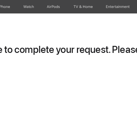
iPhone
Watch
AirPods
TV & Home
Entertainment
to complete your request. Please 