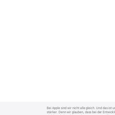
Apple
Footer
Bei Apple sind wir nicht alle gleich. Und das i
stärker. Denn wir glauben, dass bei der Entwick