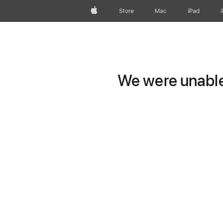
Apple
Store
Mac
iPad
We were unable 