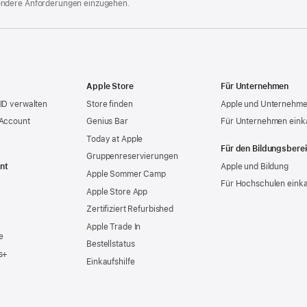
ondere Anforderungen einzugehen.
Apple Store
Für Unternehmen
ID verwalten
Store finden
Apple und Unternehm
 Account
Genius Bar
Für Unternehmen eink
Today at Apple
Für den Bildungsbere
Gruppen­reservierungen
nt
Apple und Bildung
Apple Sommer Camp
Für Hochschulen eink
Apple Store App
Zertifiziert Refurbished
Apple Trade In
e
Bestellstatus
s+
Einkaufshilfe