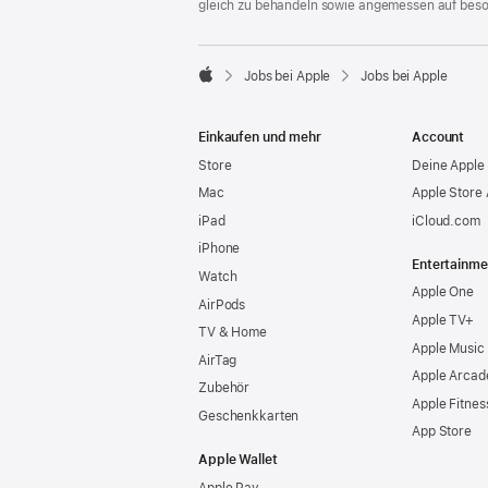
gleich zu behandeln sowie angemessen auf bes

Jobs bei Apple
Jobs bei Apple
Apple
Einkaufen und mehr
Account
Store
Deine Apple 
Mac
Apple Store
iPad
iCloud.com
iPhone
Entertainme
Watch
Apple One
AirPods
Apple TV+
TV & Home
Apple Music
AirTag
Apple Arcad
Zubehör
Apple Fitnes
Geschenkkarten
App Store
Apple Wallet
Apple Pay