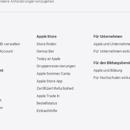
ondere Anforderungen einzugehen.
Apple Store
Für Unternehmen
ID verwalten
Store finden
Apple und Unternehm
 Account
Genius Bar
Für Unternehmen eink
Today at Apple
Für den Bildungsbere
Gruppen­reservierungen
nt
Apple und Bildung
Apple Sommer Camp
Für Hochschulen eink
Apple Store App
Zertifiziert Refurbished
Apple Trade In
e
Bestellstatus
s+
Einkaufshilfe