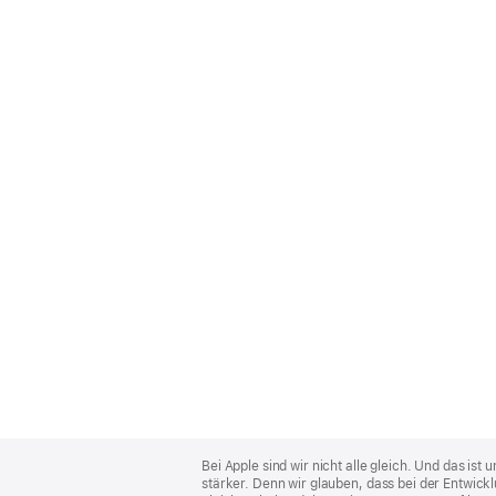
Apple
Footer
Bei Apple sind wir nicht alle gleich. Und das i
stärker. Denn wir glauben, dass bei der Entwick