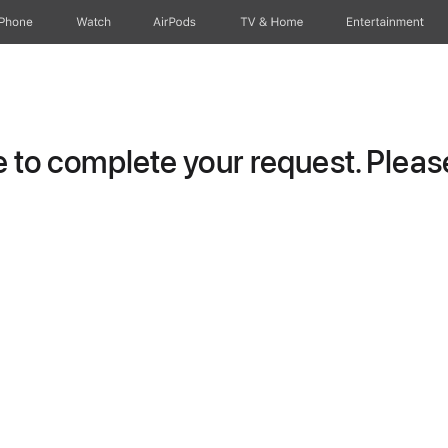
iPhone
Watch
AirPods
TV & Home
Entertainment
to complete your request. Please 