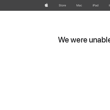
Apple
Store
Mac
iPad
We were unable 