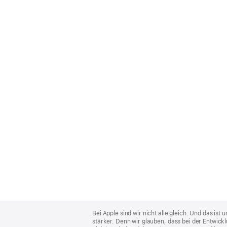
Apple
Footer
Bei Apple sind wir nicht alle gleich. Und das i
stärker. Denn wir glauben, dass bei der Entwick