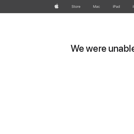
Apple
Store
Mac
iPad
We were unable 