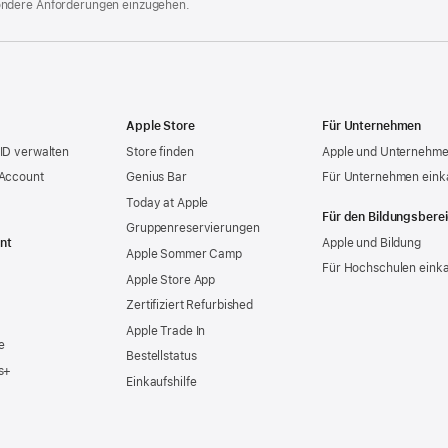
ondere Anforderungen einzugehen.
Apple Store
Für Unternehmen
ID verwalten
Store finden
Apple und Unternehm
 Account
Genius Bar
Für Unternehmen eink
Today at Apple
Für den Bildungsbere
Gruppen­reservierungen
nt
Apple und Bildung
Apple Sommer Camp
Für Hochschulen eink
Apple Store App
Zertifiziert Refurbished
Apple Trade In
e
Bestellstatus
s+
Einkaufshilfe