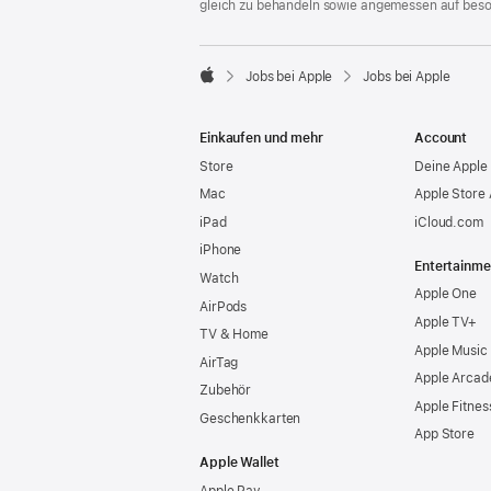
gleich zu behandeln sowie angemessen auf bes

Jobs bei Apple
Jobs bei Apple
Apple
Einkaufen und mehr
Account
Store
Deine Apple 
Mac
Apple Store
iPad
iCloud.com
iPhone
Entertainme
Watch
Apple One
AirPods
Apple TV+
TV & Home
Apple Music
AirTag
Apple Arcad
Zubehör
Apple Fitnes
Geschenkkarten
App Store
Apple Wallet
Apple Pay