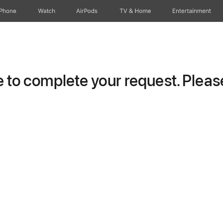
iPhone
Watch
AirPods
TV & Home
Entertainment
to complete your request. Please 