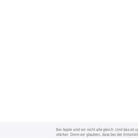
Apple
Footer
Bei Apple sind wir nicht alle gleich. Und das i
stärker. Denn wir glauben, dass bei der Entwick