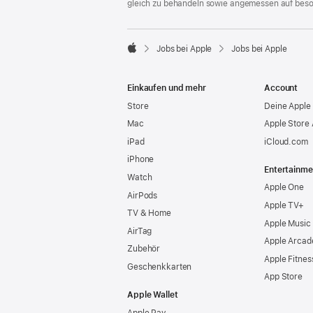
gleich zu behandeln sowie angemessen auf bes

Jobs bei Apple
Jobs bei Apple
Apple
Einkaufen und mehr
Account
Store
Deine Apple 
Mac
Apple Store
iPad
iCloud.com
iPhone
Entertainme
Watch
Apple One
AirPods
Apple TV+
TV & Home
Apple Music
AirTag
Apple Arcad
Zubehör
Apple Fitnes
Geschenkkarten
App Store
Apple Wallet
Apple Pay