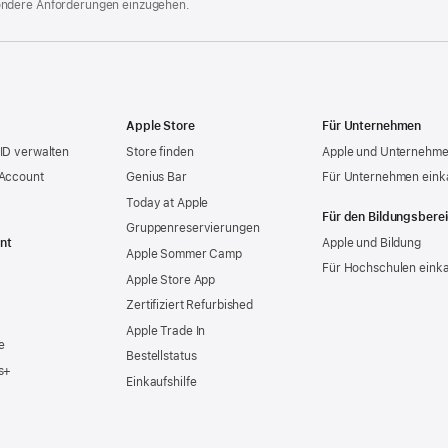
ondere Anforderungen einzugehen.
Apple Store
Für Unternehmen
ID verwalten
Store finden
Apple und Unternehm
 Account
Genius Bar
Für Unternehmen eink
Today at Apple
Für den Bildungsbere
Gruppen­reservierungen
nt
Apple und Bildung
Apple Sommer Camp
Für Hochschulen eink
Apple Store App
Zertifiziert Refurbished
Apple Trade In
e
Bestellstatus
s+
Einkaufshilfe