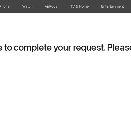
iPhone
Watch
AirPods
TV & Home
Entertainment
to complete your request. Please 