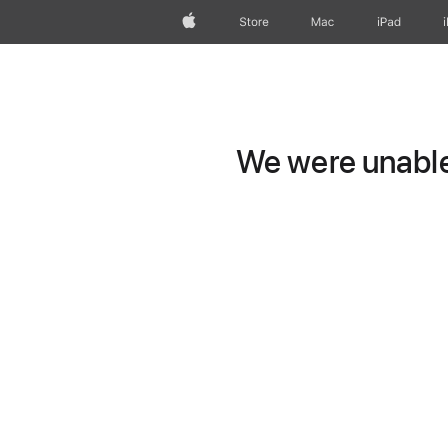
Apple
Store
Mac
iPad
We were unable 