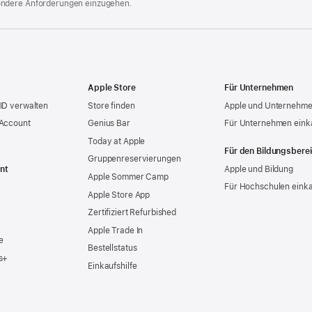
ondere Anforderungen einzugehen.
Apple Store
Für Unternehmen
ID verwalten
Store finden
Apple und Unternehm
 Account
Genius Bar
Für Unternehmen eink
Today at Apple
Für den Bildungsbere
Gruppen­reservierungen
nt
Apple und Bildung
Apple Sommer Camp
Für Hochschulen eink
Apple Store App
Zertifiziert Refurbished
Apple Trade In
e
Bestellstatus
s+
Einkaufshilfe