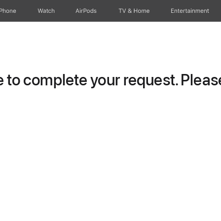
iPhone
Watch
AirPods
TV & Home
Entertainment
to complete your request. Please 