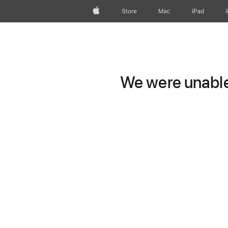
Apple
Store
Mac
iPad
We were unable 