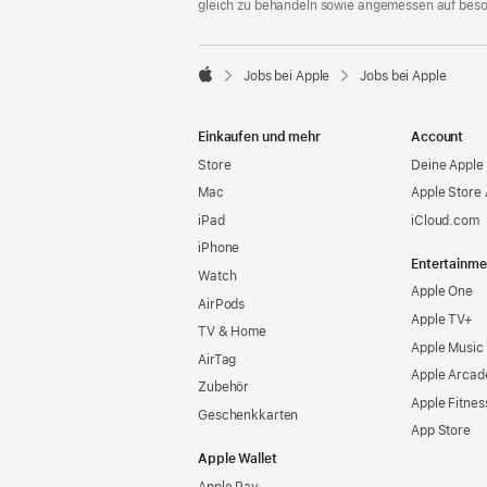
gleich zu behandeln sowie angemessen auf bes

Jobs bei Apple
Jobs bei Apple
Apple
Einkaufen und mehr
Account
Store
Deine Apple 
Mac
Apple Store
iPad
iCloud.com
iPhone
Entertainme
Watch
Apple One
AirPods
Apple TV+
TV & Home
Apple Music
AirTag
Apple Arcad
Zubehör
Apple Fitnes
Geschenkkarten
App Store
Apple Wallet
Apple Pay