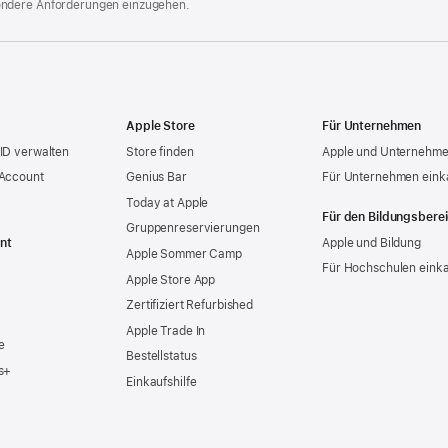
ondere Anforderungen einzugehen.
Apple Store
Für Unternehmen
ID verwalten
Store finden
Apple und Unternehm
 Account
Genius Bar
Für Unternehmen eink
Today at Apple
Für den Bildungsbere
Gruppen­reservierungen
nt
Apple und Bildung
Apple Sommer Camp
Für Hochschulen eink
Apple Store App
Zertifiziert Refurbished
Apple Trade In
e
Bestellstatus
s+
Einkaufshilfe