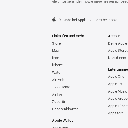
gleich zu behandeln sowie angemessen auf bes

Jobs bei Apple
Jobs bei Apple
Apple
Einkaufen und mehr
Account
Store
Deine Apple 
Mac
Apple Store
iPad
iCloud.com
iPhone
Entertainme
Watch
Apple One
AirPods
Apple TV+
TV & Home
Apple Music
AirTag
Apple Arcad
Zubehör
Apple Fitnes
Geschenkkarten
App Store
Apple Wallet
Apple Pay