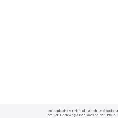
Apple
Footer
Bei Apple sind wir nicht alle gleich. Und das i
stärker. Denn wir glauben, dass bei der Entwick