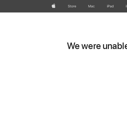
Apple
Store
Mac
iPad
We were unable 