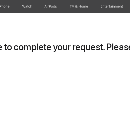
iPhone
Watch
AirPods
TV & Home
Entertainment
to complete your request. Please 