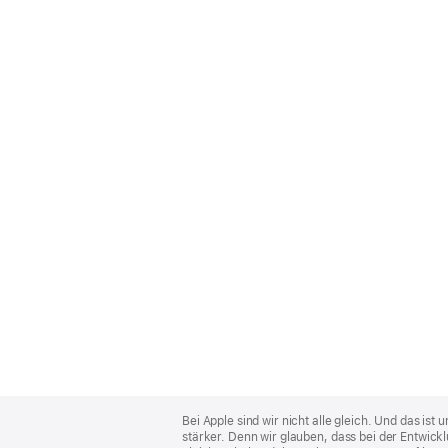
Apple
Footer
Bei Apple sind wir nicht alle gleich. Und das i
stärker. Denn wir glauben, dass bei der Entwick