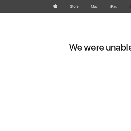
Apple
Store
Mac
iPad
We were unable 