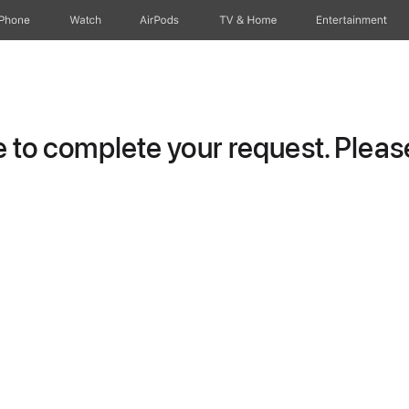
iPhone
Watch
AirPods
TV & Home
Entertainment
to complete your request. Please 