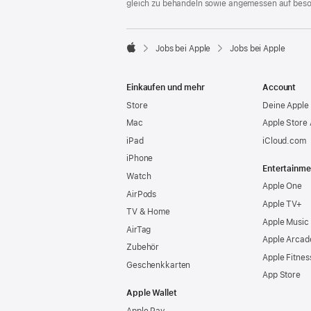
gleich zu behandeln sowie angemessen auf bes

Jobs bei Apple
Jobs bei Apple
Apple
Einkaufen und mehr
Account
Store
Deine Apple 
Mac
Apple Store
iPad
iCloud.com
iPhone
Entertainme
Watch
Apple One
AirPods
Apple TV+
TV & Home
Apple Music
AirTag
Apple Arcad
Zubehör
Apple Fitnes
Geschenkkarten
App Store
Apple Wallet
Apple Pay