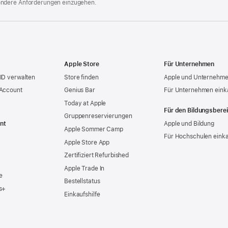
ondere Anforderungen einzugehen.
Apple Store
Für Unternehmen
ID verwalten
Store finden
Apple und Unternehm
 Account
Genius Bar
Für Unternehmen eink
Today at Apple
Für den Bildungsbere
Gruppen­reservierungen
nt
Apple und Bildung
Apple Sommer Camp
Für Hochschulen eink
Apple Store App
Zertifiziert Refurbished
Apple Trade In
e
Bestellstatus
s+
Einkaufshilfe