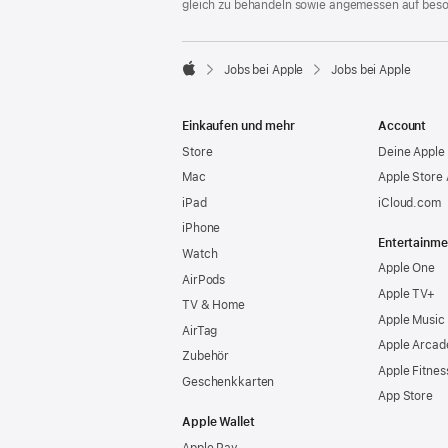
gleich zu behandeln sowie angemessen auf bes

Jobs bei Apple
Jobs bei Apple
Apple
Einkaufen und mehr
Account
Store
Deine Apple 
Mac
Apple Store
iPad
iCloud.com
iPhone
Entertainme
Watch
Apple One
AirPods
Apple TV+
TV & Home
Apple Music
AirTag
Apple Arcad
Zubehör
Apple Fitnes
Geschenkkarten
App Store
Apple Wallet
Apple Pay