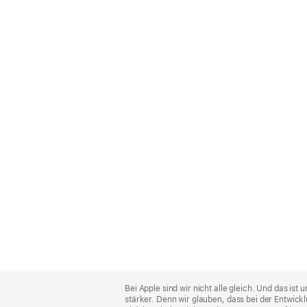
Apple
Footer
Bei Apple sind wir nicht alle gleich. Und das i
stärker. Denn wir glauben, dass bei der Entwick