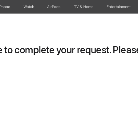
iPhone
Watch
AirPods
TV & Home
Entertainment
to complete your request. Please 