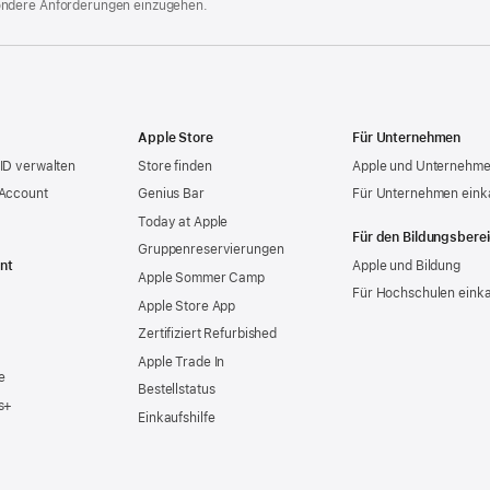
ondere Anforderungen einzugehen.
Apple Store
Für Unternehmen
ID verwalten
Store finden
Apple und Unternehm
 Account
Genius Bar
Für Unternehmen eink
Today at Apple
Für den Bildungsbere
Gruppen­reservierungen
nt
Apple und Bildung
Apple Sommer Camp
Für Hochschulen eink
Apple Store App
Zertifiziert Refurbished
Apple Trade In
e
Bestellstatus
s+
Einkaufshilfe