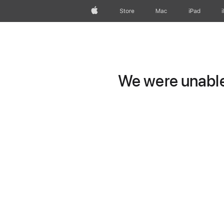
Apple
Store
Mac
iPad
We were unable 