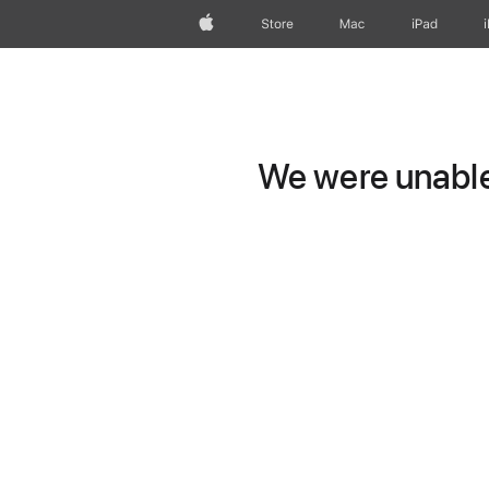
Apple
Store
Mac
iPad
We were unable 