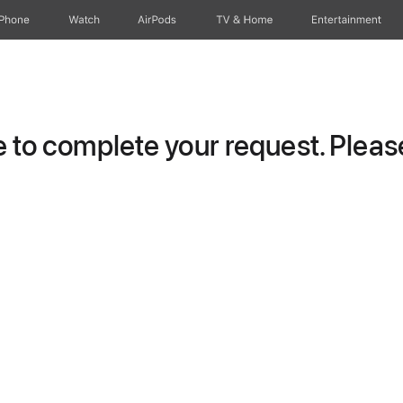
iPhone
Watch
AirPods
TV & Home
Entertainment
to complete your request. Please 