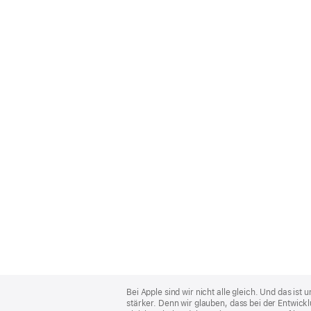
Apple
Footer
Bei Apple sind wir nicht alle gleich. Und das i
stärker. Denn wir glauben, dass bei der Entwick