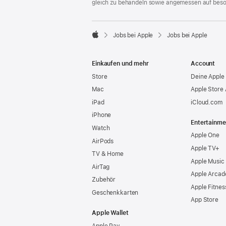
gleich zu behandeln sowie angemessen auf bes

Jobs bei Apple
Jobs bei Apple
Apple
Einkaufen und mehr
Account
Store
Deine Apple 
Mac
Apple Store
iPad
iCloud.com
iPhone
Entertainme
Watch
Apple One
AirPods
Apple TV+
TV & Home
Apple Music
AirTag
Apple Arcad
Zubehör
Apple Fitnes
Geschenkkarten
App Store
Apple Wallet
Apple Pay