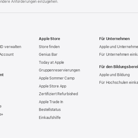
ondere Anforderungen einzugehen.
Apple Store
Für Unternehmen
ID verwalten
Store finden
Apple und Unternehm
 Account
Genius Bar
Für Unternehmen eink
Today at Apple
Für den Bildungsbere
Gruppen­reservierungen
nt
Apple und Bildung
Apple Sommer Camp
Für Hochschulen eink
Apple Store App
Zertifiziert Refurbished
Apple Trade In
e
Bestellstatus
s+
Einkaufshilfe