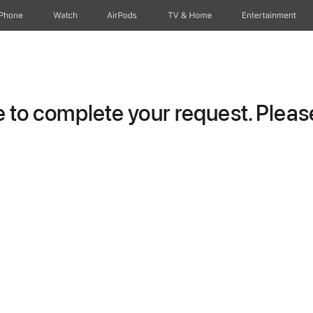
iPhone
Watch
AirPods
TV & Home
Entertainment
to complete your request. Please 