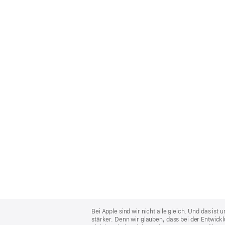
Apple
Footer
Bei Apple sind wir nicht alle gleich. Und das i
stärker. Denn wir glauben, dass bei der Entwick