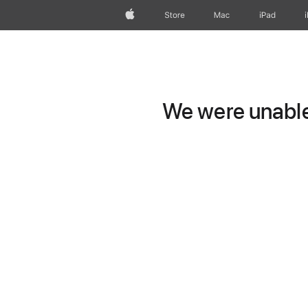
Apple
Store
Mac
iPad
We were unable 