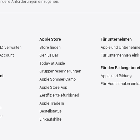
ondere Anforderungen einzugehen.
Apple Store
Für Unternehmen
ID verwalten
Store finden
Apple und Unternehm
 Account
Genius Bar
Für Unternehmen eink
Today at Apple
Für den Bildungsbere
Gruppen­reservierungen
nt
Apple und Bildung
Apple Sommer Camp
Für Hochschulen eink
Apple Store App
Zertifiziert Refurbished
Apple Trade In
e
Bestellstatus
s+
Einkaufshilfe