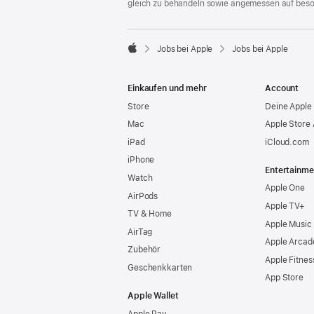
gleich zu behandeln sowie angemessen auf bes

Jobs bei Apple
Jobs bei Apple
Apple
Einkaufen und mehr
Account
Store
Deine Apple 
Mac
Apple Store
iPad
iCloud.com
iPhone
Entertainme
Watch
Apple One
AirPods
Apple TV+
TV & Home
Apple Music
AirTag
Apple Arcad
Zubehör
Apple Fitnes
Geschenkkarten
App Store
Apple Wallet
Apple Pay