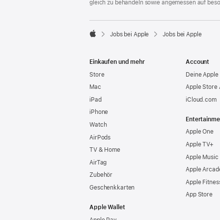
gleich zu behandeln sowie angemessen auf bes

Jobs bei Apple
Jobs bei Apple
Apple
Einkaufen und mehr
Account
Store
Deine Apple 
Mac
Apple Store
iPad
iCloud.com
iPhone
Entertainme
Watch
Apple One
AirPods
Apple TV+
TV & Home
Apple Music
AirTag
Apple Arcad
Zubehör
Apple Fitnes
Geschenkkarten
App Store
Apple Wallet
Apple Pay