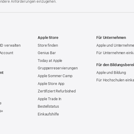
ondere Anforderungen einzugehen.
Apple Store
Für Unternehmen
ID verwalten
Store finden
Apple und Unternehm
 Account
Genius Bar
Für Unternehmen eink
Today at Apple
Für den Bildungsbere
Gruppen­reservierungen
nt
Apple und Bildung
Apple Sommer Camp
Für Hochschulen eink
Apple Store App
Zertifiziert Refurbished
Apple Trade In
e
Bestellstatus
s+
Einkaufshilfe