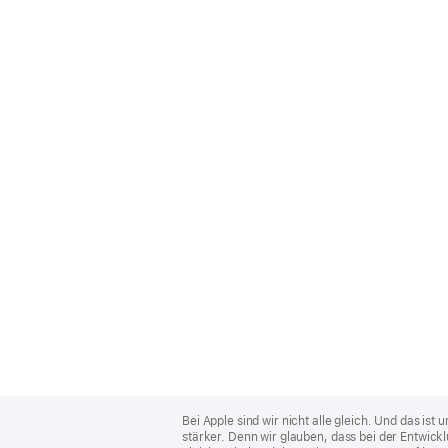
Apple
Footer
Bei Apple sind wir nicht alle gleich. Und das i
stärker. Denn wir glauben, dass bei der Entwick