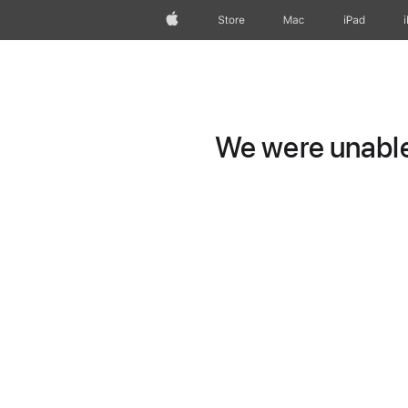
Apple
Store
Mac
iPad
We were unable 