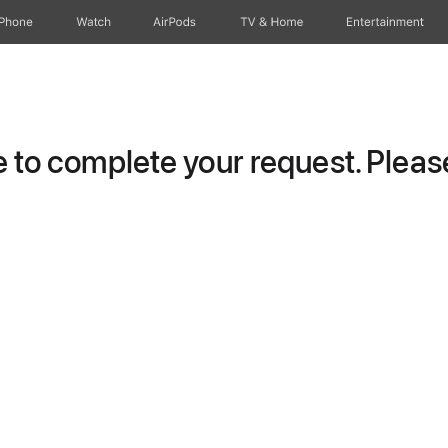
iPhone
Watch
AirPods
TV & Home
Entertainment
to complete your request. Please 