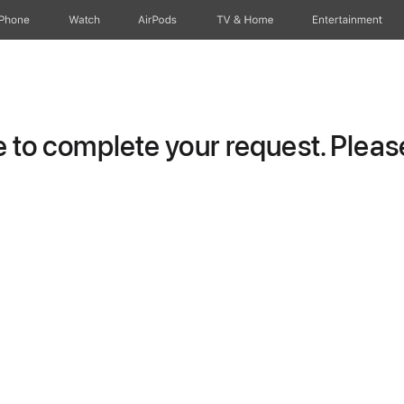
iPhone
Watch
AirPods
TV & Home
Entertainment
to complete your request. Please 