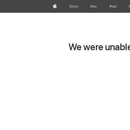
Apple
Store
Mac
iPad
We were unable 