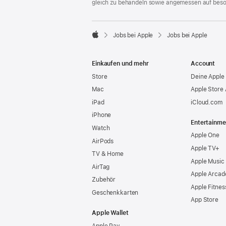
gleich zu behandeln sowie angemessen auf bes

Jobs bei Apple
Jobs bei Apple
Apple
Einkaufen und mehr
Account
Store
Deine Apple 
Mac
Apple Store
iPad
iCloud.com
iPhone
Entertainme
Watch
Apple One
AirPods
Apple TV+
TV & Home
Apple Music
AirTag
Apple Arcad
Zubehör
Apple Fitnes
Geschenkkarten
App Store
Apple Wallet
Apple Pay