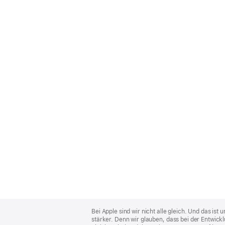
Apple
Footer
Bei Apple sind wir nicht alle gleich. Und das i
stärker. Denn wir glauben, dass bei der Entwick