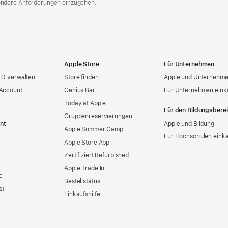
ondere Anforderungen einzugehen.
Apple Store
Für Unternehmen
ID verwalten
Store finden
Apple und Unternehm
 Account
Genius Bar
Für Unternehmen eink
Today at Apple
Für den Bildungsbere
Gruppen­reservierungen
nt
Apple und Bildung
Apple Sommer Camp
Für Hochschulen eink
Apple Store App
Zertifiziert Refurbished
Apple Trade In
e
Bestellstatus
s+
Einkaufshilfe