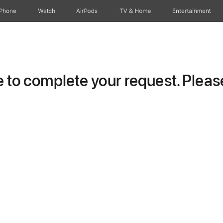
iPhone
Watch
AirPods
TV & Home
Entertainment
to complete your request. Please 