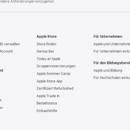
ondere Anforderungen einzugehen.
Apple Store
Für Unternehmen
ID verwalten
Store finden
Apple und Unternehm
 Account
Genius Bar
Für Unternehmen eink
Today at Apple
Für den Bildungsbere
Gruppen­reservierungen
nt
Apple und Bildung
Apple Sommer Camp
Für Hochschulen eink
Apple Store App
Zertifiziert Refurbished
Apple Trade In
e
Bestellstatus
s+
Einkaufshilfe