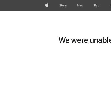
Apple
Store
Mac
iPad
We were unable 