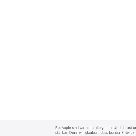
Apple
Footer
Bei Apple sind wir nicht alle gleich. Und das i
stärker. Denn wir glauben, dass bei der Entwick