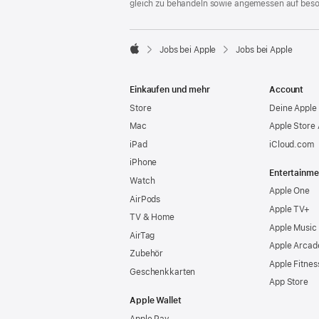
gleich zu behandeln sowie angemessen auf bes

Jobs bei Apple
Jobs bei Apple
Apple
Einkaufen und mehr
Account
Store
Deine Apple 
Mac
Apple Store
iPad
iCloud.com
iPhone
Entertainme
Watch
Apple One
AirPods
Apple TV+
TV & Home
Apple Music
AirTag
Apple Arcad
Zubehör
Apple Fitnes
Geschenkkarten
App Store
Apple Wallet
Apple Pay