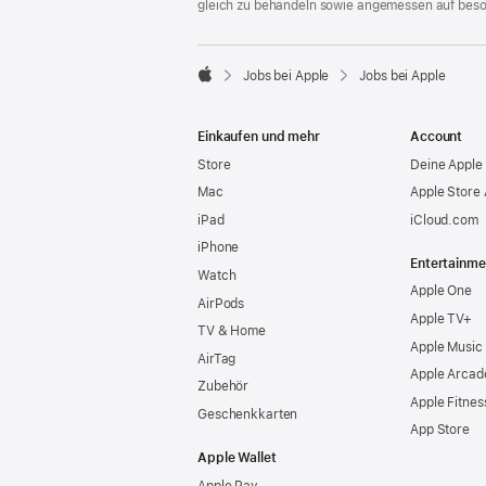
gleich zu behandeln sowie angemessen auf bes

Jobs bei Apple
Jobs bei Apple
Apple
Einkaufen und mehr
Account
Store
Deine Apple 
Mac
Apple Store
iPad
iCloud.com
iPhone
Entertainme
Watch
Apple One
AirPods
Apple TV+
TV & Home
Apple Music
AirTag
Apple Arcad
Zubehör
Apple Fitnes
Geschenkkarten
App Store
Apple Wallet
Apple Pay