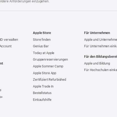
ondere Anforderungen einzugehen.
Apple Store
Für Unternehmen
ID verwalten
Store finden
Apple und Unternehm
 Account
Genius Bar
Für Unternehmen eink
Today at Apple
Für den Bildungsbere
Gruppen­reservierungen
nt
Apple und Bildung
Apple Sommer Camp
Für Hochschulen eink
Apple Store App
Zertifiziert Refurbished
Apple Trade In
e
Bestellstatus
s+
Einkaufshilfe