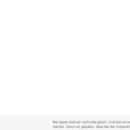
Apple
Footer
Bei Apple sind wir nicht alle gleich. Und das i
stärker. Denn wir glauben, dass bei der Entwick