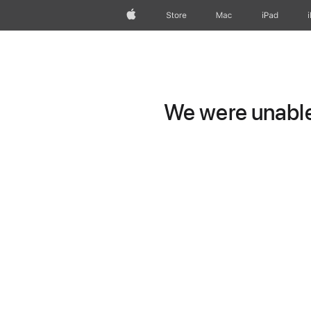
Apple
Store
Mac
iPad
We were unable 