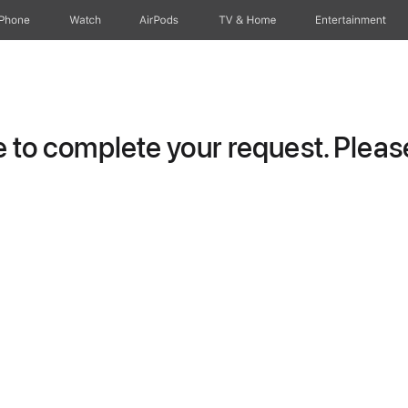
iPhone
Watch
AirPods
TV & Home
Entertainment
to complete your request. Please 