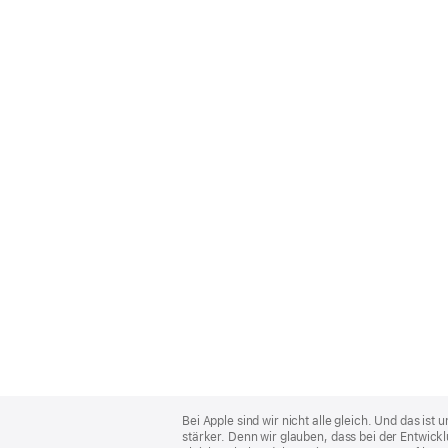
Apple
Footer
Bei Apple sind wir nicht alle gleich. Und das i
stärker. Denn wir glauben, dass bei der Entwick