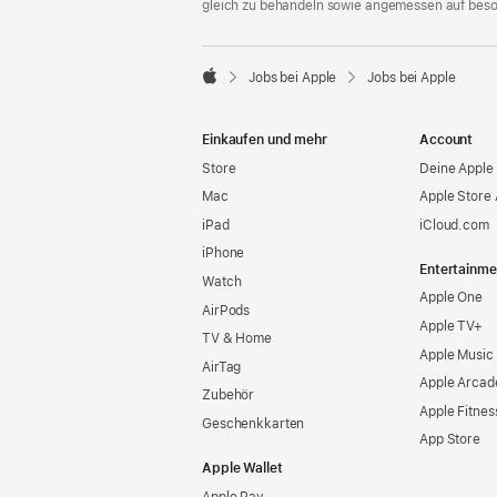
gleich zu behandeln sowie angemessen auf bes

Jobs bei Apple
Jobs bei Apple
Apple
Einkaufen und mehr
Account
Store
Deine Apple 
Mac
Apple Store
iPad
iCloud.com
iPhone
Entertainme
Watch
Apple One
AirPods
Apple TV+
TV & Home
Apple Music
AirTag
Apple Arcad
Zubehör
Apple Fitnes
Geschenkkarten
App Store
Apple Wallet
Apple Pay