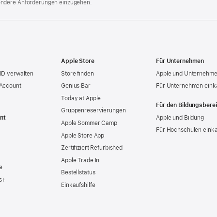
ondere Anforderungen einzugehen.
Apple Store
Für Unternehmen
ID verwalten
Store finden
Apple und Unternehm
 Account
Genius Bar
Für Unternehmen eink
Today at Apple
Für den Bildungsbere
Gruppen­reservierungen
nt
Apple und Bildung
Apple Sommer Camp
Für Hochschulen eink
Apple Store App
Zertifiziert Refurbished
Apple Trade In
e
Bestellstatus
s+
Einkaufshilfe