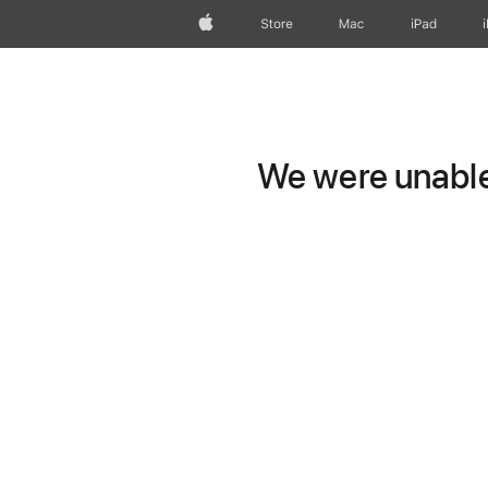
Apple
Store
Mac
iPad
We were unable 