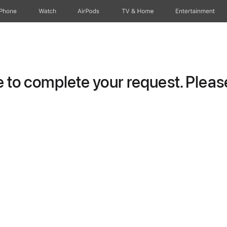
iPhone
Watch
AirPods
TV & Home
Entertainment
to complete your request. Please 