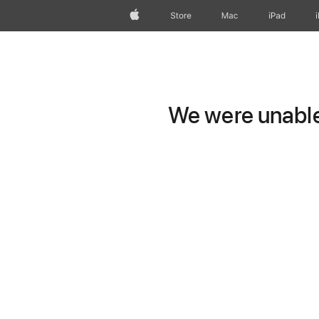
Apple
Store
Mac
iPad
We were unable 