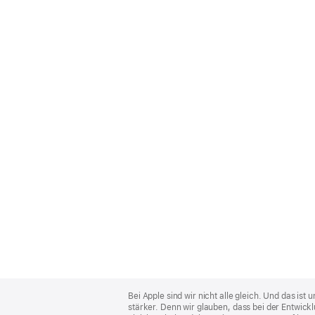
Apple
Footer
Bei Apple sind wir nicht alle gleich. Und das i
stärker. Denn wir glauben, dass bei der Entwick