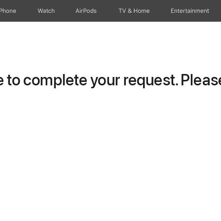
iPhone
Watch
AirPods
TV & Home
Entertainment
to complete your request. Please 