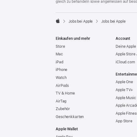
gleich zu behandeln sowie angemessen auf bes

Jobs bei Apple
Jobs bei Apple
Apple
Einkaufen und mehr
Account
Store
Deine Apple 
Mac
Apple Store
iPad
iCloud.com
iPhone
Entertainme
Watch
Apple One
AirPods
Apple TV+
TV & Home
Apple Music
AirTag
Apple Arcad
Zubehör
Apple Fitnes
Geschenkkarten
App Store
Apple Wallet
Apple Pay