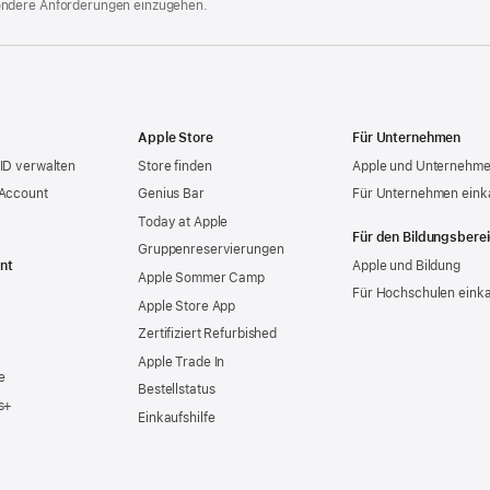
ondere Anforderungen einzugehen.
Apple Store
Für Unternehmen
ID verwalten
Store finden
Apple und Unternehm
 Account
Genius Bar
Für Unternehmen eink
Today at Apple
Für den Bildungsbere
Gruppen­reservierungen
nt
Apple und Bildung
Apple Sommer Camp
Für Hochschulen eink
Apple Store App
Zertifiziert Refurbished
Apple Trade In
e
Bestellstatus
s+
Einkaufshilfe