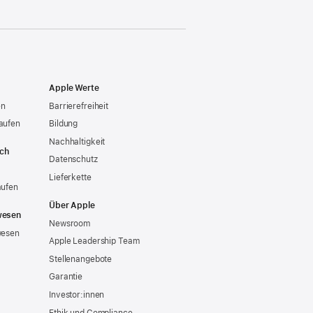
Apple Werte
en
Barrierefreiheit
aufen
Bildung
Nachhaltigkeit
ich
Datenschutz
Lieferkette
aufen
Über Apple
wesen
Newsroom
wesen
Apple Leadership Team
Stellenangebote
Garantie
Investor:innen
Ethik und Compliance