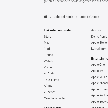
gleich zu behandeln sowie angemessen auf bes

Jobs bei Apple
Jobs bei Apple
Apple
Einkaufen und mehr
Account
Store
Deine Apple 
Mac
Apple Store
iPad
iCloud.com
iPhone
Entertainme
Watch
Apple One
Vision
Apple TV+
AirPods
Apple Music
TV & Home
Apple Arcad
AirTag
Apple Fitnes
Zubehör
Apple Podca
Geschenkkarten
Apple Books
Apple Wallet
App Store