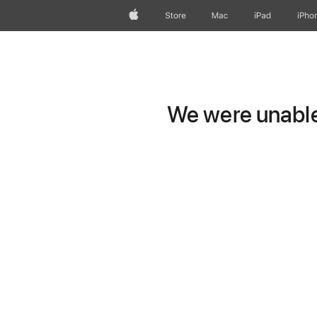
Apple
Store
Mac
iPad
iPho
We were unable 