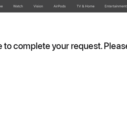
ne
Watch
Vision
AirPods
TV & Home
Entertainment
to complete your request. Please 