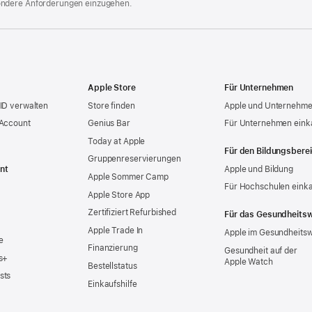
ondere Anforderungen einzugehen.
Apple Store
Für Unternehmen
ID verwalten
Store finden
Apple und Unternehm
 Account
Genius Bar
Für Unternehmen eink
Today at Apple
Für den Bildungsbere
Gruppen­reservierungen
nt
Apple und Bildung
Apple Sommer Camp
Für Hochschulen eink
Apple Store App
Zertifiziert Refurbished
Für das Gesundheits
Apple Trade In
Apple im Gesundheits
e
Finanzierung
Gesundheit auf der
s+
Apple Watch
Bestellstatus
sts
Einkaufshilfe