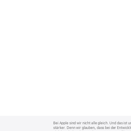
Apple
Footer
Bei Apple sind wir nicht alle gleich. Und das i
stärker. Denn wir glauben, dass bei der Entwick