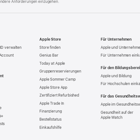
ondere Anforderungen einzugehen.
Apple Store
Für Unternehmen
ID verwalten
Store finden
Apple und Unternehm
 Account
Genius Bar
Für Unternehmen eink
Today at Apple
Für den Bildungsbere
Gruppen­reservierungen
nt
Apple und Bildung
Apple Sommer Camp
Für Hochschulen eink
Apple Store App
Zertifiziert Refurbished
Für das Gesundheits
Apple Trade In
Apple im Gesundheits
e
Finanzierung
Gesundheit auf der
s+
Apple Watch
Bestellstatus
sts
Einkaufshilfe