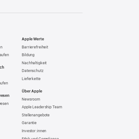
Apple Werte
en
Barrierefreiheit
aufen
Bildung
Nachhaltigkeit
ich
Datenschutz
Lieferkette
aufen
Über Apple
wesen
Newsroom
wesen
Apple Leadership Team
Stellenangebote
Garantie
Investor:innen
Ethik und Compliance