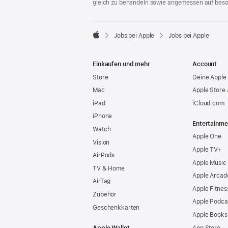
gleich zu behandeln sowie angemessen auf bes

Jobs bei Apple
Jobs bei Apple
Apple
Einkaufen und mehr
Account
Store
Deine Apple 
Mac
Apple Store
iPad
iCloud.com
iPhone
Entertainme
Watch
Apple One
Vision
Apple TV+
AirPods
Apple Music
TV & Home
Apple Arcad
AirTag
Apple Fitnes
Zubehör
Apple Podca
Geschenkkarten
Apple Books
Apple Wallet
App Store