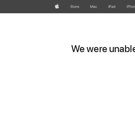
Apple
Store
Mac
iPad
iPho
We were unable 