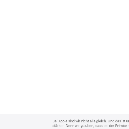
Apple
Footer
Bei Apple sind wir nicht alle gleich. Und das i
stärker. Denn wir glauben, dass bei der Entwick