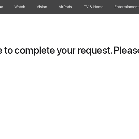
ne
Watch
Vision
AirPods
TV & Home
Entertainment
to complete your request. Please 