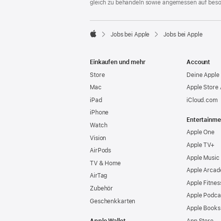
gleich zu behandeln sowie angemessen auf bes

Jobs bei Apple
Jobs bei Apple
Apple
Einkaufen und mehr
Account
Store
Deine Apple 
Mac
Apple Store
iPad
iCloud.com
iPhone
Entertainme
Watch
Apple One
Vision
Apple TV+
AirPods
Apple Music
TV & Home
Apple Arcad
AirTag
Apple Fitnes
Zubehör
Apple Podca
Geschenkkarten
Apple Books
Apple Wallet
App Store