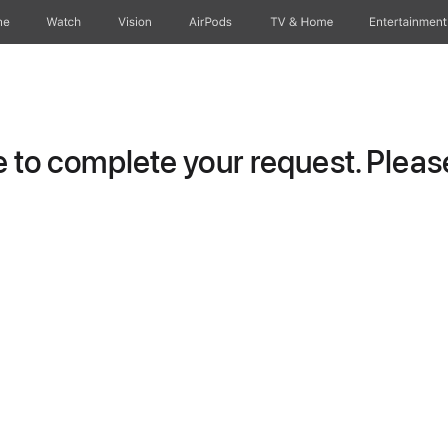
ne
Watch
Vision
AirPods
TV & Home
Entertainment
to complete your request. Please 