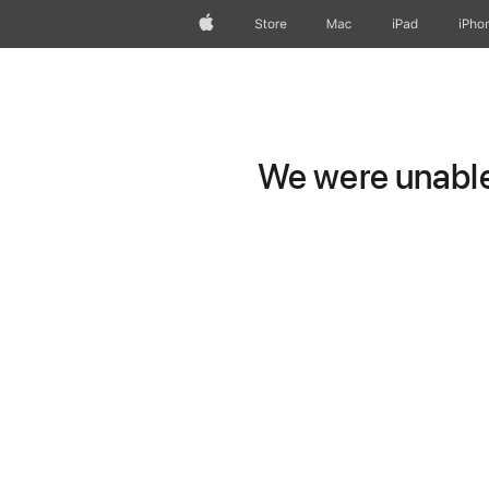
Apple
Store
Mac
iPad
iPho
We were unable 