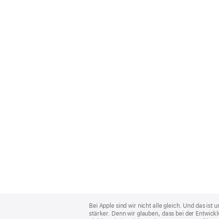
Apple
Footer
Bei Apple sind wir nicht alle gleich. Und das i
stärker. Denn wir glauben, dass bei der Entwick