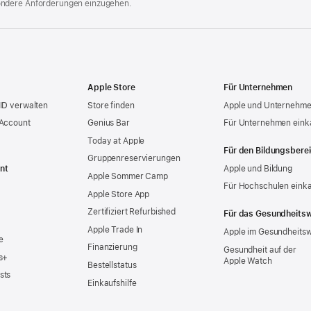
ondere Anforderungen einzugehen.
Apple Store
Für Unternehmen
ID verwalten
Store finden
Apple und Unternehm
 Account
Genius Bar
Für Unternehmen eink
Today at Apple
Für den Bildungsbere
Gruppen­reservierungen
nt
Apple und Bildung
Apple Sommer Camp
Für Hochschulen eink
Apple Store App
Zertifiziert Refurbished
Für das Gesundheits
Apple Trade In
Apple im Gesundheits
e
Finanzierung
Gesundheit auf der
s+
Apple Watch
Bestellstatus
sts
Einkaufshilfe