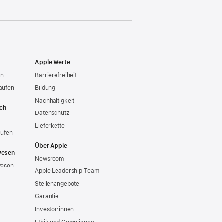
Apple Werte
en
Barrierefreiheit
aufen
Bildung
Nachhaltigkeit
ich
Datenschutz
Lieferkette
aufen
Über Apple
wesen
Newsroom
wesen
Apple Leadership Team
Stellenangebote
Garantie
Investor:innen
Ethik und Compliance