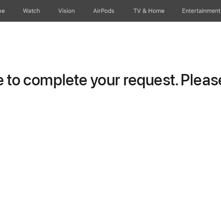
ne
Watch
Vision
AirPods
TV & Home
Entertainment
to complete your request. Please 