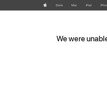
Apple
Store
Mac
iPad
iPho
We were unable 