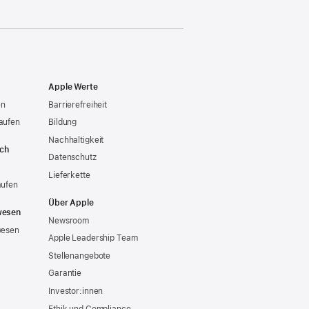
Apple Werte
en
Barrierefreiheit
aufen
Bildung
Nachhaltigkeit
ich
Datenschutz
Lieferkette
aufen
Über Apple
wesen
Newsroom
wesen
Apple Leadership Team
Stellenangebote
Garantie
Investor:innen
Ethik und Compliance