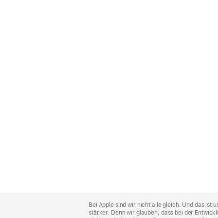
Apple
Footer
Bei Apple sind wir nicht alle gleich. Und das i
stärker. Denn wir glauben, dass bei der Entwick