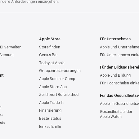
ondere Anforderungen einzugehen.
Apple Store
Für Unternehmen
ID verwalten
Store finden
Apple und Unternehm
 Account
Genius Bar
Für Unternehmen eink
Today at Apple
Für den Bildungsbere
Gruppen­reservierungen
nt
Apple und Bildung
Apple Sommer Camp
Für Hochschulen eink
Apple Store App
Zertifiziert Refurbished
Für das Gesundheits
Apple Trade In
Apple im Gesundheits
e
Finanzierung
Gesundheit auf der
s+
Apple Watch
Bestellstatus
sts
Einkaufshilfe