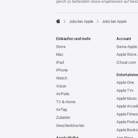
gleich zu behandeln sowie angemessen auf bes

Jobs bei Apple
Jobs bei Apple
Apple
Einkaufen und mehr
Account
Store
Deine Apple 
Mac
Apple Store
iPad
iCloud.com
iPhone
Entertainme
Watch
Apple One
Vision
Apple TV+
AirPods
Apple Music
TV & Home
Apple Arcad
AirTag
Apple Fitnes
Zubehör
Apple Podca
Geschenkkarten
Apple Books
Apple Wallet
App Store