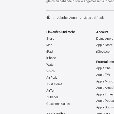
gleich zu behandeln sowie angemessen auf bes

Jobs bei Apple
Jobs bei Apple
Apple
Einkaufen und mehr
Account
Store
Deine Apple 
Mac
Apple Store
iPad
iCloud.com
iPhone
Entertainme
Watch
Apple One
Vision
Apple TV+
AirPods
Apple Music
TV & Home
Apple Arcad
AirTag
Apple Fitnes
Zubehör
Apple Podca
Geschenkkarten
Apple Books
Apple Wallet
App Store