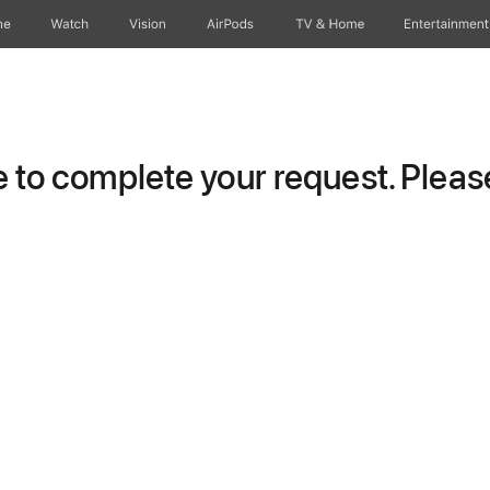
ne
Watch
Vision
AirPods
TV & Home
Entertainment
to complete your request. Please 