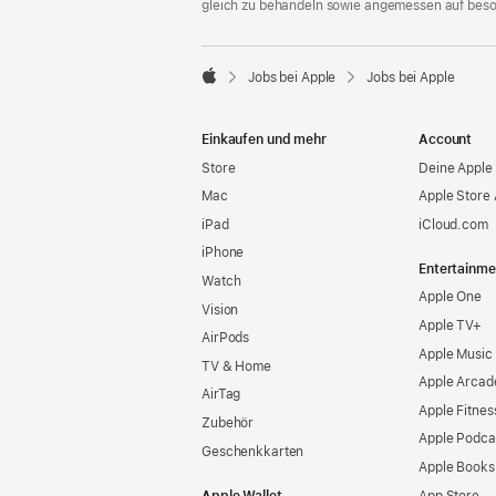
gleich zu behandeln sowie angemessen auf bes

Jobs bei Apple
Jobs bei Apple
Apple
Einkaufen und mehr
Account
Store
Deine Apple 
Mac
Apple Store
iPad
iCloud.com
iPhone
Entertainme
Watch
Apple One
Vision
Apple TV+
AirPods
Apple Music
TV & Home
Apple Arcad
AirTag
Apple Fitnes
Zubehör
Apple Podca
Geschenkkarten
Apple Books
Apple Wallet
App Store