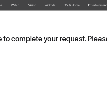
ne
Watch
Vision
AirPods
TV & Home
Entertainment
to complete your request. Please 