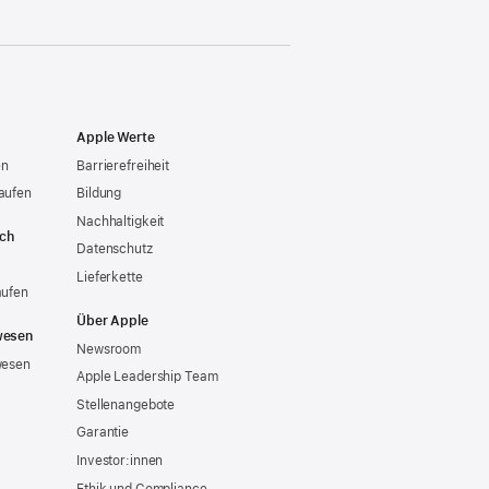
Apple Werte
en
Barrierefreiheit
aufen
Bildung
Nachhaltigkeit
ich
Datenschutz
Lieferkette
aufen
Über Apple
wesen
Newsroom
wesen
Apple Leadership Team
Stellenangebote
Garantie
Investor:innen
Ethik und Compliance