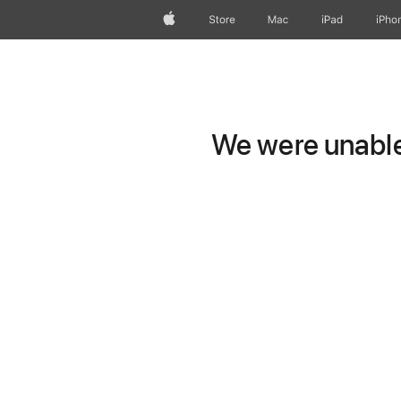
Apple
Store
Mac
iPad
iPho
We were unable 