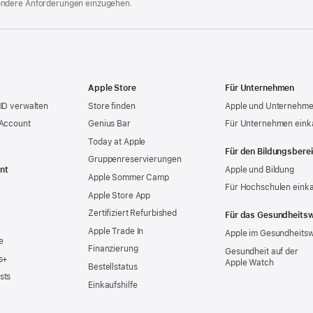
ondere Anforderungen einzugehen.
Apple Store
Für Unternehmen
ID verwalten
Store finden
Apple und Unternehm
 Account
Genius Bar
Für Unternehmen eink
Today at Apple
Für den Bildungsbere
Gruppen­reservierungen
nt
Apple und Bildung
Apple Sommer Camp
Für Hochschulen eink
Apple Store App
Zertifiziert Refurbished
Für das Gesundheits
Apple Trade In
Apple im Gesundheits
e
Finanzierung
Gesundheit auf der
s+
Apple Watch
Bestellstatus
sts
Einkaufshilfe