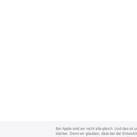
Apple
Footer
Bei Apple sind wir nicht alle gleich. Und das i
stärker. Denn wir glauben, dass bei der Entwick