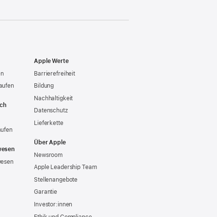
Apple Werte
en
Barrierefreiheit
aufen
Bildung
Nachhaltigkeit
ich
Datenschutz
Lieferkette
aufen
Über Apple
wesen
Newsroom
wesen
Apple Leadership Team
Stellenangebote
Garantie
Investor:innen
Ethik und Compliance