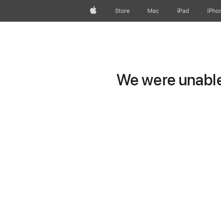
Apple
Store
Mac
iPad
iPho
We were unable 