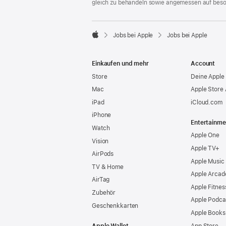
gleich zu behandeln sowie angemessen auf bes

Jobs bei Apple
Jobs bei Apple
Apple
Einkaufen und mehr
Account
Store
Deine Apple 
Mac
Apple Store
iPad
iCloud.com
iPhone
Entertainme
Watch
Apple One
Vision
Apple TV+
AirPods
Apple Music
TV & Home
Apple Arcad
AirTag
Apple Fitnes
Zubehör
Apple Podca
Geschenkkarten
Apple Books
Apple Wallet
App Store