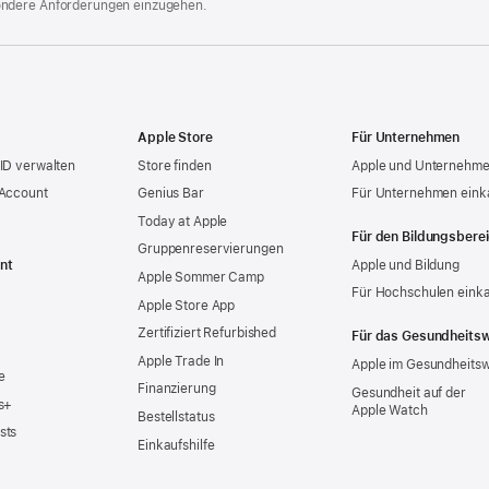
ondere Anforderungen einzugehen.
Apple Store
Für Unternehmen
ID verwalten
Store finden
Apple und Unternehm
 Account
Genius Bar
Für Unternehmen eink
Today at Apple
Für den Bildungsbere
Gruppen­reservierungen
nt
Apple und Bildung
Apple Sommer Camp
Für Hochschulen eink
Apple Store App
Zertifiziert Refurbished
Für das Gesundheits
Apple Trade In
Apple im Gesundheits
e
Finanzierung
Gesundheit auf der
s+
Apple Watch
Bestellstatus
sts
Einkaufshilfe