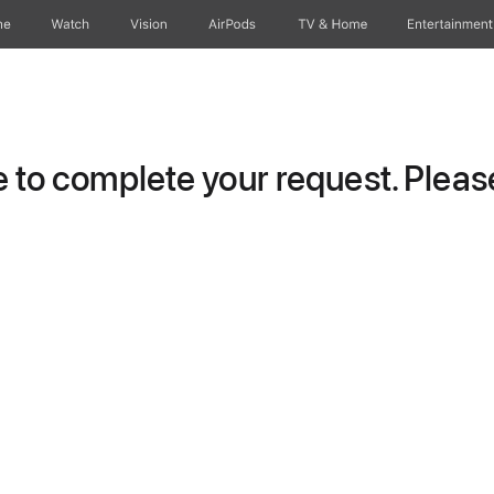
ne
Watch
Vision
AirPods
TV & Home
Entertainment
to complete your request. Please 