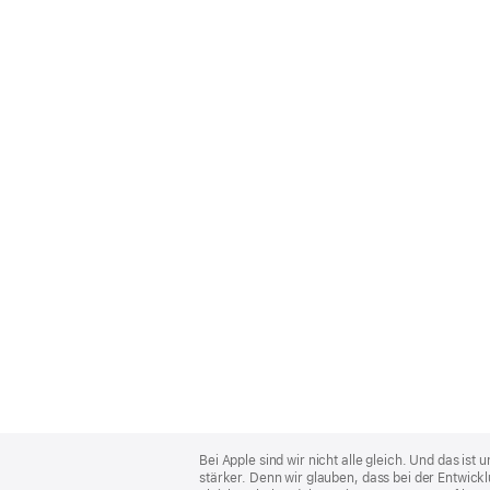
Apple
Footer
Bei Apple sind wir nicht alle gleich. Und das i
stärker. Denn wir glauben, dass bei der Entwick