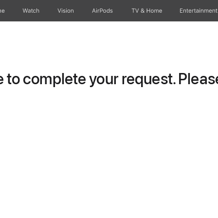
ne
Watch
Vision
AirPods
TV & Home
Entertainment
to complete your request. Please 