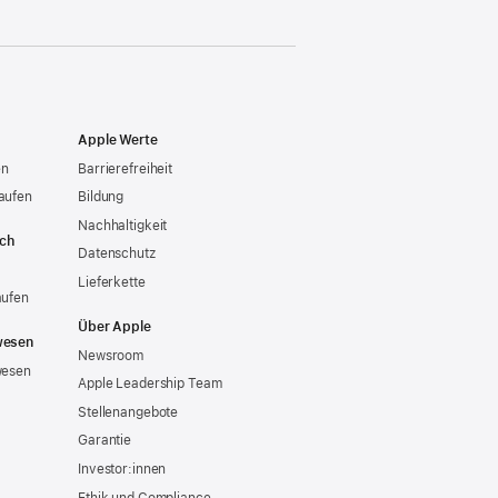
Apple Werte
en
Barrierefreiheit
aufen
Bildung
Nachhaltigkeit
ich
Datenschutz
Lieferkette
aufen
Über Apple
wesen
Newsroom
wesen
Apple Leadership Team
Stellenangebote
Garantie
Investor:innen
Ethik und Compliance