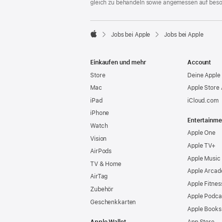
gleich zu behandeln sowie angemessen auf bes

Jobs bei Apple
Jobs bei Apple
Apple
Einkaufen und mehr
Account
Store
Deine Apple 
Mac
Apple Store
iPad
iCloud.com
iPhone
Entertainme
Watch
Apple One
Vision
Apple TV+
AirPods
Apple Music
TV & Home
Apple Arcad
AirTag
Apple Fitnes
Zubehör
Apple Podca
Geschenkkarten
Apple Books
Apple Wallet
App Store