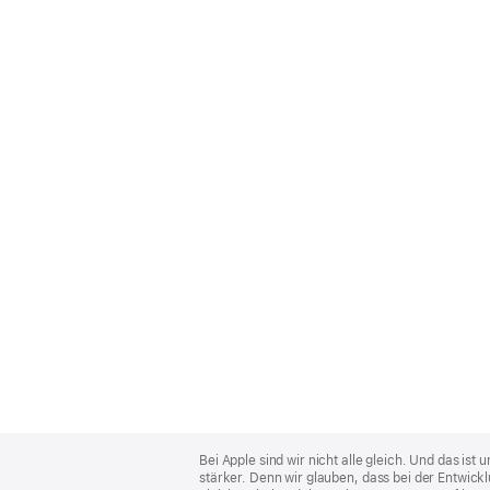
Apple
Footer
Bei Apple sind wir nicht alle gleich. Und das i
stärker. Denn wir glauben, dass bei der Entwick