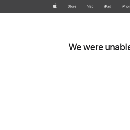
Apple
Store
Mac
iPad
iPho
We were unable 