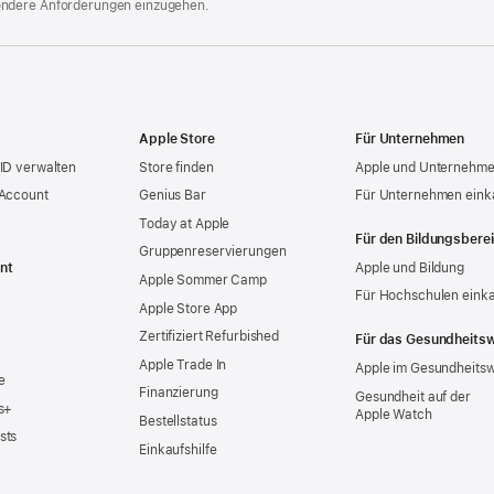
ondere Anforderungen einzugehen.
Apple Store
Für Unternehmen
ID verwalten
Store finden
Apple und Unternehm
 Account
Genius Bar
Für Unternehmen eink
Today at Apple
Für den Bildungsbere
Gruppen­reservierungen
nt
Apple und Bildung
Apple Sommer Camp
Für Hochschulen eink
Apple Store App
Zertifiziert Refurbished
Für das Gesundheits
Apple Trade In
Apple im Gesundheits
e
Finanzierung
Gesundheit auf der
s+
Apple Watch
Bestellstatus
sts
Einkaufshilfe