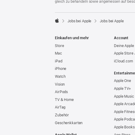
gleich zu behandeln sowie angemessen auf bes

Jobs bei Apple
Jobs bei Apple
Apple
Einkaufen und mehr
Account
Store
Deine Apple 
Mac
Apple Store
iPad
iCloud.com
iPhone
Entertainme
Watch
Apple One
Vision
Apple TV+
AirPods
Apple Music
TV & Home
Apple Arcad
AirTag
Apple Fitnes
Zubehör
Apple Podca
Geschenkkarten
Apple Books
Apple Wallet
App Store