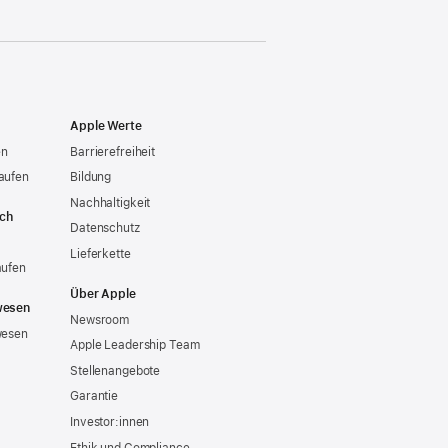
Apple Werte
en
Barrierefreiheit
aufen
Bildung
Nachhaltigkeit
ich
Datenschutz
Lieferkette
aufen
Über Apple
wesen
Newsroom
wesen
Apple Leadership Team
Stellenangebote
Garantie
Investor:innen
Ethik und Compliance