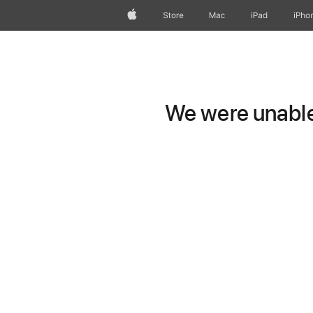
Apple
Store
Mac
iPad
iPho
We were unable 