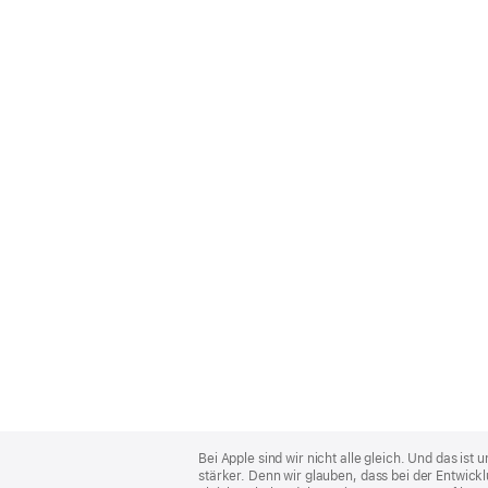
Apple
Footer
Bei Apple sind wir nicht alle gleich. Und das i
stärker. Denn wir glauben, dass bei der Entwick