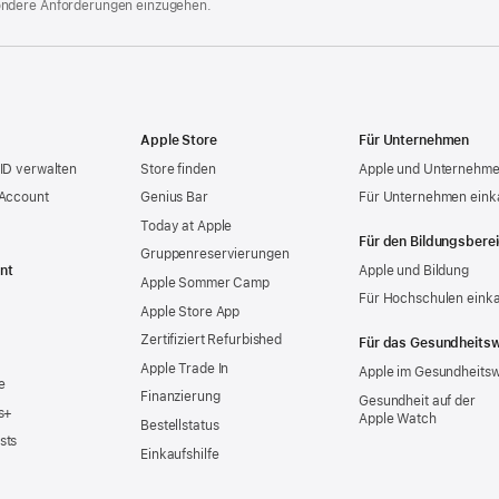
ondere Anforderungen einzugehen.
Apple Store
Für Unternehmen
ID verwalten
Store finden
Apple und Unternehm
 Account
Genius Bar
Für Unternehmen eink
Today at Apple
Für den Bildungsbere
Gruppen­reservierungen
nt
Apple und Bildung
Apple Sommer Camp
Für Hochschulen eink
Apple Store App
Zertifiziert Refurbished
Für das Gesundheits
Apple Trade In
Apple im Gesundheits
e
Finanzierung
Gesundheit auf der
s+
Apple Watch
Bestellstatus
sts
Einkaufshilfe