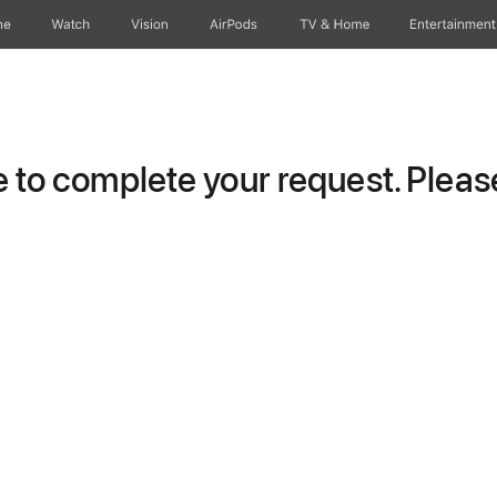
ne
Watch
Vision
AirPods
TV & Home
Entertainment
to complete your request. Please 