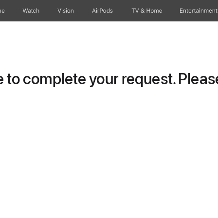
ne
Watch
Vision
AirPods
TV & Home
Entertainment
to complete your request. Please 