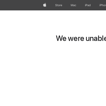
Apple
Store
Mac
iPad
iPho
We were unable 