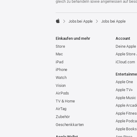
gleich zu behandeln sowie angemessen auf bes

Jobs bei Apple
Jobs bei Apple
Apple
Einkaufen und mehr
Account
Store
Deine Apple 
Mac
Apple Store
iPad
iCloud.com
iPhone
Entertainme
Watch
Apple One
Vision
Apple TV+
AirPods
Apple Music
TV & Home
Apple Arcad
AirTag
Apple Fitnes
Zubehör
Apple Podca
Geschenkkarten
Apple Books
Apple Wallet
App Store