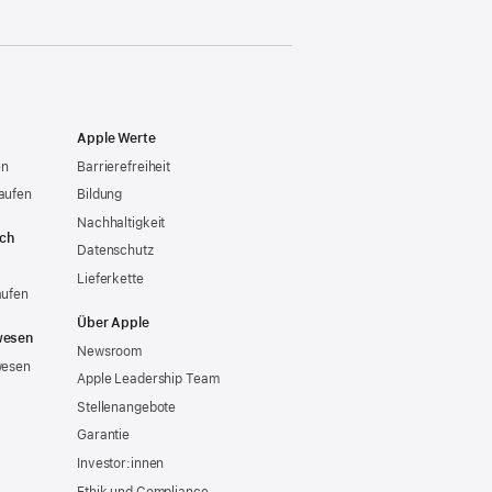
Apple Werte
en
Barrierefreiheit
aufen
Bildung
Nachhaltigkeit
ich
Datenschutz
Lieferkette
aufen
Über Apple
wesen
Newsroom
wesen
Apple Leadership Team
Stellenangebote
Garantie
Investor:innen
Ethik und Compliance