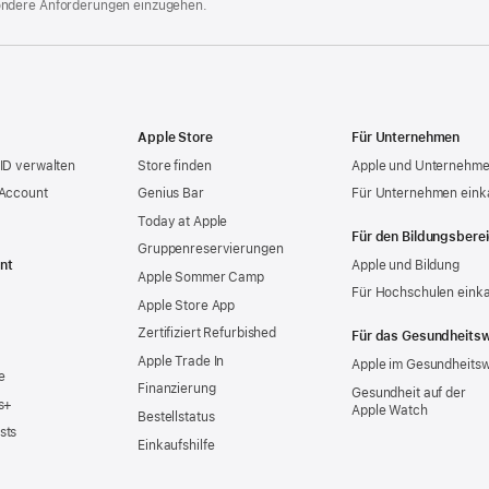
ondere Anforderungen einzugehen.
Apple Store
Für Unternehmen
ID verwalten
Store finden
Apple und Unternehm
 Account
Genius Bar
Für Unternehmen eink
Today at Apple
Für den Bildungsbere
Gruppen­reservierungen
nt
Apple und Bildung
Apple Sommer Camp
Für Hochschulen eink
Apple Store App
Zertifiziert Refurbished
Für das Gesundheits
Apple Trade In
Apple im Gesundheits
e
Finanzierung
Gesundheit auf der
s+
Apple Watch
Bestellstatus
sts
Einkaufshilfe