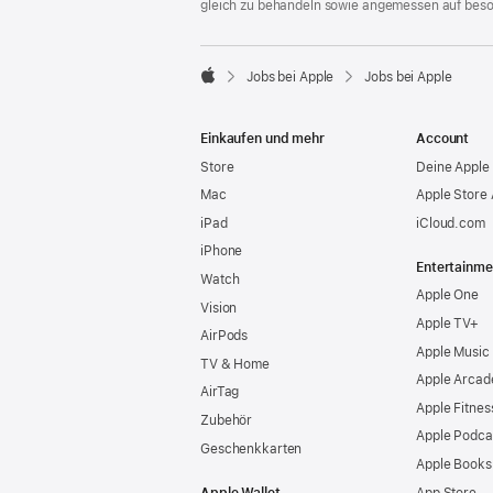
gleich zu behandeln sowie angemessen auf bes

Jobs bei Apple
Jobs bei Apple
Apple
Einkaufen und mehr
Account
Store
Deine Apple 
Mac
Apple Store
iPad
iCloud.com
iPhone
Entertainme
Watch
Apple One
Vision
Apple TV+
AirPods
Apple Music
TV & Home
Apple Arcad
AirTag
Apple Fitnes
Zubehör
Apple Podca
Geschenkkarten
Apple Books
Apple Wallet
App Store