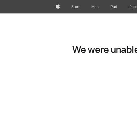
Apple
Store
Mac
iPad
iPho
We were unable 