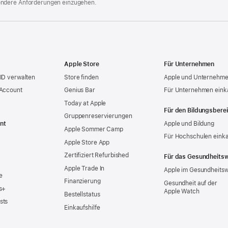
ondere Anforderungen einzugehen.
Apple Store
Für Unternehmen
ID verwalten
Store finden
Apple und Unternehm
 Account
Genius Bar
Für Unternehmen eink
Today at Apple
Für den Bildungsbere
Gruppen­reservierungen
nt
Apple und Bildung
Apple Sommer Camp
Für Hochschulen eink
Apple Store App
Zertifiziert Refurbished
Für das Gesundheits
Apple Trade In
Apple im Gesundheits
e
Finanzierung
Gesundheit auf der
s+
Apple Watch
Bestellstatus
sts
Einkaufshilfe