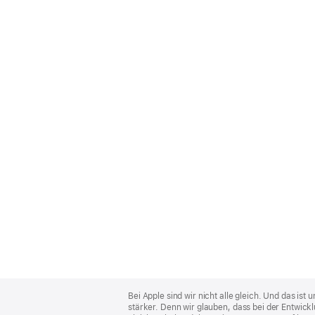
Apple
Footer
Bei Apple sind wir nicht alle gleich. Und das i
stärker. Denn wir glauben, dass bei der Entwick