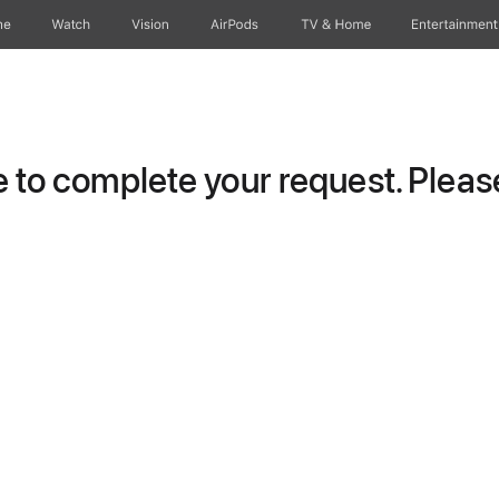
ne
Watch
Vision
AirPods
TV & Home
Entertainment
to complete your request. Please 