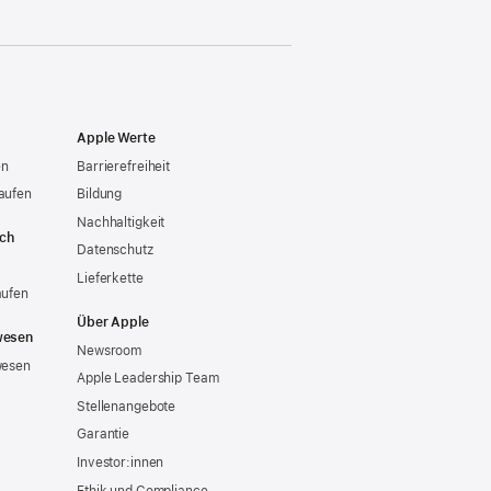
Apple Werte
en
Barrierefreiheit
aufen
Bildung
Nachhaltigkeit
ich
Datenschutz
Lieferkette
aufen
Über Apple
wesen
Newsroom
wesen
Apple Leadership Team
Stellenangebote
Garantie
Investor:innen
Ethik und Compliance