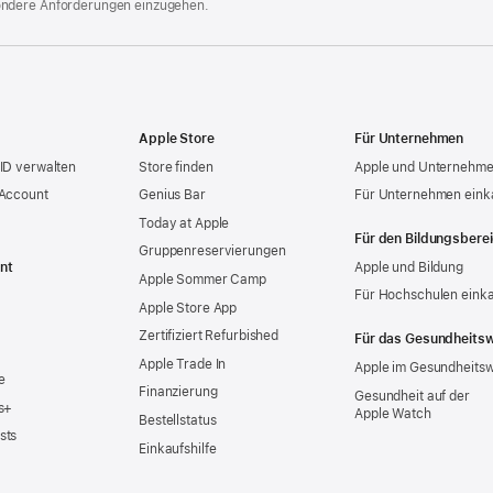
ondere Anforderungen einzugehen.
Apple Store
Für Unternehmen
ID verwalten
Store finden
Apple und Unternehm
 Account
Genius Bar
Für Unternehmen eink
Today at Apple
Für den Bildungsbere
Gruppen­reservierungen
nt
Apple und Bildung
Apple Sommer Camp
Für Hochschulen eink
Apple Store App
Zertifiziert Refurbished
Für das Gesundheits
Apple Trade In
Apple im Gesundheits
e
Finanzierung
Gesundheit auf der
s+
Apple Watch
Bestellstatus
sts
Einkaufshilfe