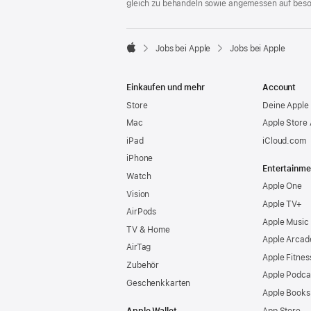
gleich zu behandeln sowie angemessen auf bes

Jobs bei Apple
Jobs bei Apple
Apple
Einkaufen und mehr
Account
Store
Deine Apple 
Mac
Apple Store
iPad
iCloud.com
iPhone
Entertainme
Watch
Apple One
Vision
Apple TV+
AirPods
Apple Music
TV & Home
Apple Arcad
AirTag
Apple Fitnes
Zubehör
Apple Podca
Geschenkkarten
Apple Books
Apple Wallet
App Store