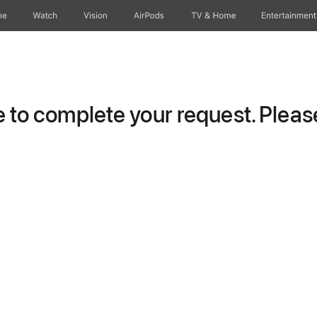
ne
Watch
Vision
AirPods
TV & Home
Entertainment
to complete your request. Please 