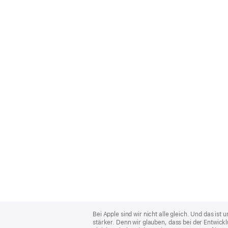
Apple
Footer
Bei Apple sind wir nicht alle gleich. Und das i
stärker. Denn wir glauben, dass bei der Entwick