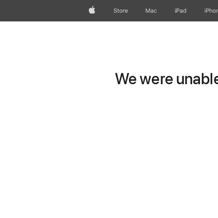
Apple
Store
Mac
iPad
iPho
We were unable 