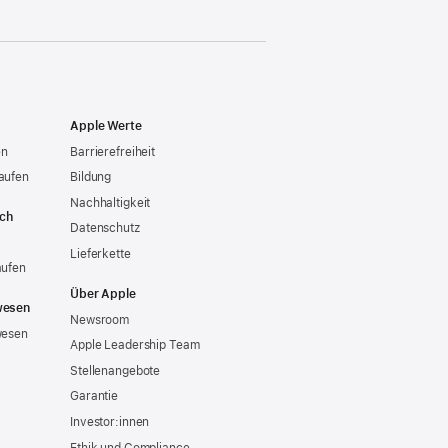
Apple Werte
en
Barrierefreiheit
aufen
Bildung
Nachhaltigkeit
ich
Datenschutz
Lieferkette
aufen
Über Apple
wesen
Newsroom
wesen
Apple Leadership Team
Stellenangebote
Garantie
Investor:innen
Ethik und Compliance