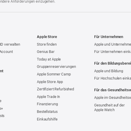
ondere Anforderungen einzugehen.
Apple Store
Für Unternehmen
ID verwalten
Store finden
Apple und Unternehm
 Account
Genius Bar
Für Unternehmen eink
Today at Apple
Für den Bildungsbere
Gruppen­reservierungen
nt
Apple und Bildung
Apple Sommer Camp
Für Hochschulen eink
Apple Store App
Zertifiziert Refurbished
Für das Gesundheits
Apple Trade In
Apple im Gesundheits
e
Finanzierung
Gesundheit auf der
s+
Apple Watch
Bestellstatus
sts
Einkaufshilfe