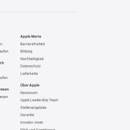
Apple Werte
en
Barrierefreiheit
aufen
Bildung
Nachhaltigkeit
ich
Datenschutz
Lieferkette
aufen
Über Apple
wesen
Newsroom
wesen
Apple Leadership Team
Stellenangebote
Garantie
Investor:innen
Ethik und Compliance