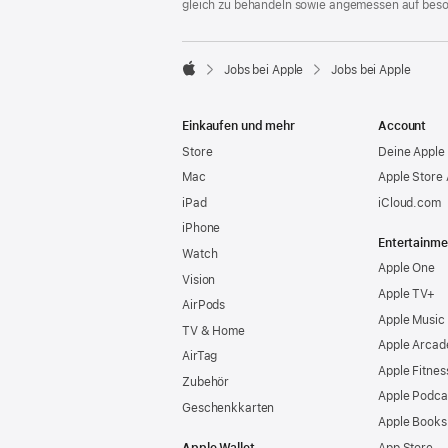
gleich zu behandeln sowie angemessen auf bes

Jobs bei Apple
Jobs bei Apple
Apple
Einkaufen und mehr
Account
Store
Deine Apple 
Mac
Apple Store
iPad
iCloud.com
iPhone
Entertainme
Watch
Apple One
Vision
Apple TV+
AirPods
Apple Music
TV & Home
Apple Arcad
AirTag
Apple Fitnes
Zubehör
Apple Podca
Geschenkkarten
Apple Books
Apple Wallet
App Store