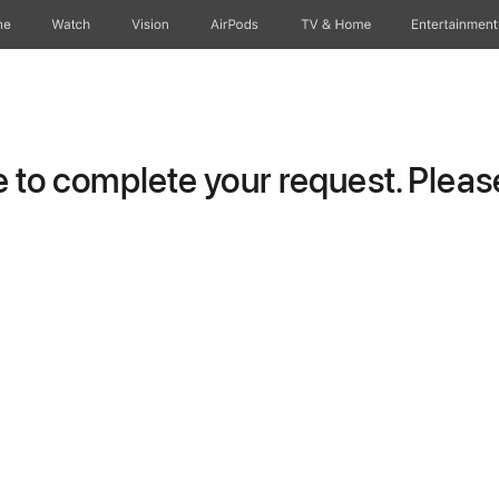
ne
Watch
Vision
AirPods
TV & Home
Entertainment
to complete your request. Please 