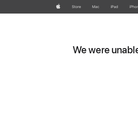
Apple
Store
Mac
iPad
iPho
We were unable 