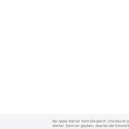
Apple
Footer
Bei Apple sind wir nicht alle gleich. Und das i
stärker. Denn wir glauben, dass bei der Entwick