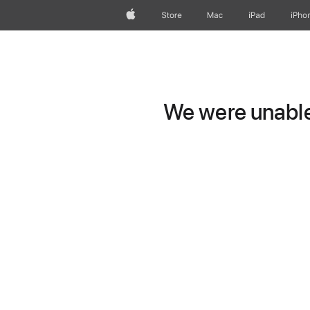
Apple
Store
Mac
iPad
iPho
We were unable 