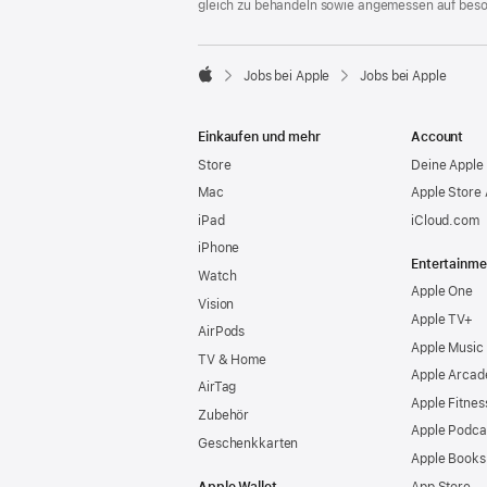
gleich zu behandeln sowie angemessen auf bes

Jobs bei Apple
Jobs bei Apple
Apple
Einkaufen und mehr
Account
Store
Deine Apple 
Mac
Apple Store
iPad
iCloud.com
iPhone
Entertainme
Watch
Apple One
Vision
Apple TV+
AirPods
Apple Music
TV & Home
Apple Arcad
AirTag
Apple Fitnes
Zubehör
Apple Podca
Geschenkkarten
Apple Books
Apple Wallet
App Store