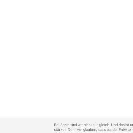
Apple
Footer
Bei Apple sind wir nicht alle gleich. Und das i
stärker. Denn wir glauben, dass bei der Entwick