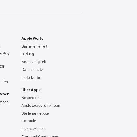
Apple Werte
en
Barrierefreiheit
aufen
Bildung
Nachhaltigkeit
ich
Datenschutz
Lieferkette
aufen
Über Apple
wesen
Newsroom
wesen
Apple Leadership Team
Stellenangebote
Garantie
Investor:innen
Ethik und Compliance