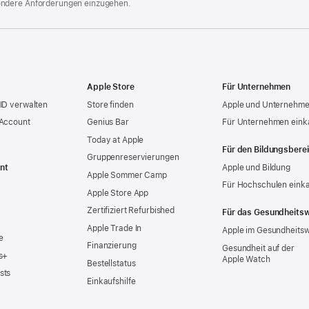
ondere Anforderungen einzugehen.
Apple Store
Für Unternehmen
ID verwalten
Store finden
Apple und Unternehm
 Account
Genius Bar
Für Unternehmen eink
Today at Apple
Für den Bildungsbere
Gruppen­reservierungen
nt
Apple und Bildung
Apple Sommer Camp
Für Hochschulen eink
Apple Store App
Zertifiziert Refurbished
Für das Gesundheits
Apple Trade In
Apple im Gesundheits
e
Finanzierung
Gesundheit auf der
s+
Apple Watch
Bestellstatus
sts
Einkaufshilfe