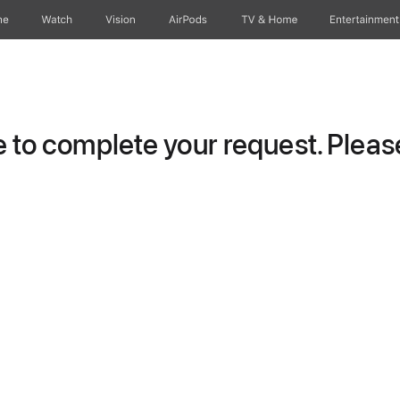
ne
Watch
Vision
AirPods
TV & Home
Entertainment
to complete your request. Please 