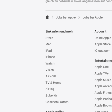
gleich zu behandeln sowie angemessen auf bes

Jobs bei Apple
Jobs bei Apple
Apple
Einkaufen und mehr
Account
Store
Deine Apple 
Mac
Apple Store
iPad
iCloud.com
iPhone
Entertainme
Watch
Apple One
Vision
Apple TV+
AirPods
Apple Music
TV & Home
Apple Arcad
AirTag
Apple Fitnes
Zubehör
Apple Podca
Geschenkkarten
Apple Books
Apple Wallet
App Store