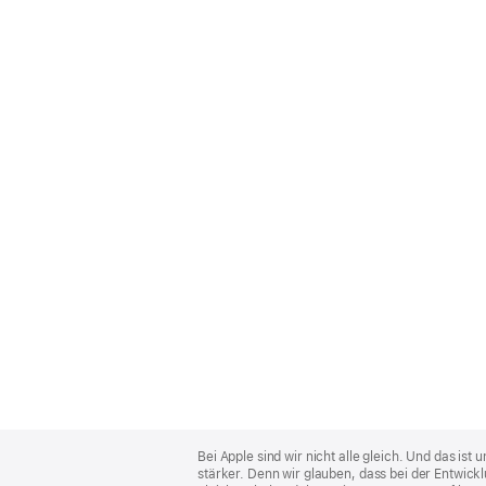
Apple
Footer
Bei Apple sind wir nicht alle gleich. Und das i
stärker. Denn wir glauben, dass bei der Entwick