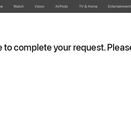
ne
Watch
Vision
AirPods
TV & Home
Entertainment
to complete your request. Please 