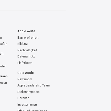
Apple Werte
en
Barrierefreiheit
aufen
Bildung
Nachhaltigkeit
ich
Datenschutz
Lieferkette
aufen
Über Apple
wesen
Newsroom
wesen
Apple Leadership Team
Stellenangebote
Garantie
Investor:innen
Ethik und Compliance