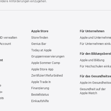
ondere Anforderungen einzugehen.
Apple Store
Für Unternehmen
ID verwalten
Store finden
Apple und Unternehm
 Account
Genius Bar
Für Unternehmen eink
Today at Apple
Für den Bildungsbere
Gruppen­reservierungen
nt
Apple und Bildung
Apple Sommer Camp
Für Hochschulen eink
Apple Store App
Zertifiziert Refurbished
Für das Gesundheits
Apple Trade In
Apple im Gesundheits
e
Finanzierung
Gesundheit auf der
s+
Apple Watch
Bestellstatus
sts
Einkaufshilfe