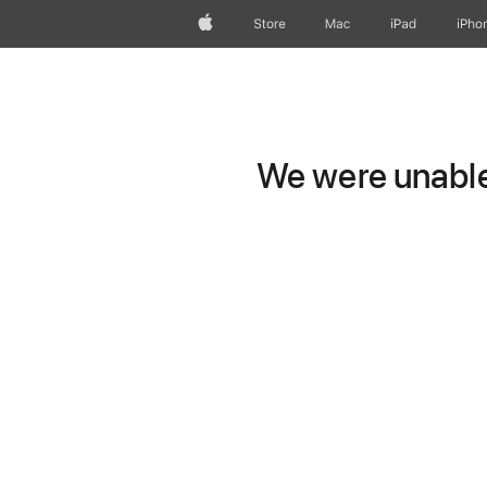
Apple
Store
Mac
iPad
iPho
We were unable 