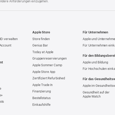
ondere Anforderungen einzugehen.
Apple Store
Für Unternehmen
ID verwalten
Store finden
Apple und Unternehm
 Account
Genius Bar
Für Unternehmen eink
Today at Apple
Für den Bildungsbere
Gruppen­reservierungen
nt
Apple und Bildung
Apple Sommer Camp
Für Hochschulen eink
Apple Store App
Zertifiziert Refurbished
Für das Gesundheits
Apple Trade In
Apple im Gesundheits
e
Finanzierung
Gesundheit auf der
s+
Apple Watch
Bestellstatus
sts
Einkaufshilfe