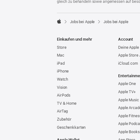
gleich zu behandeln sowie angemessen auf bes

Jobs bei Apple
Jobs bei Apple
Apple
Einkaufen und mehr
Account
Store
Deine Apple 
Mac
Apple Store
iPad
iCloud.com
iPhone
Entertainme
Watch
Apple One
Vision
Apple TV+
AirPods
Apple Music
TV & Home
Apple Arcad
AirTag
Apple Fitnes
Zubehör
Apple Podca
Geschenkkarten
Apple Books
Apple Wallet
App Store