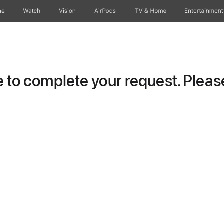
ne
Watch
Vision
AirPods
TV & Home
Entertainment
to complete your request. Please 