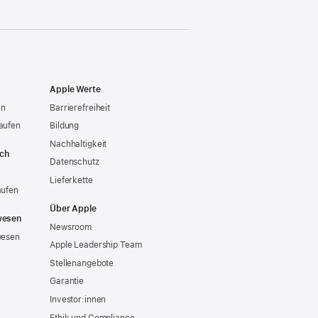
Apple Werte
en
Barrierefreiheit
aufen
Bildung
Nachhaltigkeit
ich
Datenschutz
Lieferkette
aufen
Über Apple
wesen
Newsroom
wesen
Apple Leadership Team
Stellenangebote
Garantie
Investor:innen
Ethik und Compliance