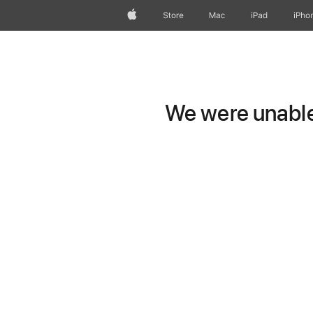
Apple
Store
Mac
iPad
iPho
We were unable 