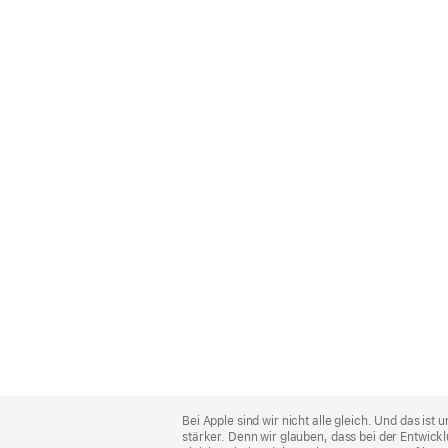
Apple
Footer
Bei Apple sind wir nicht alle gleich. Und das i
stärker. Denn wir glauben, dass bei der Entwick