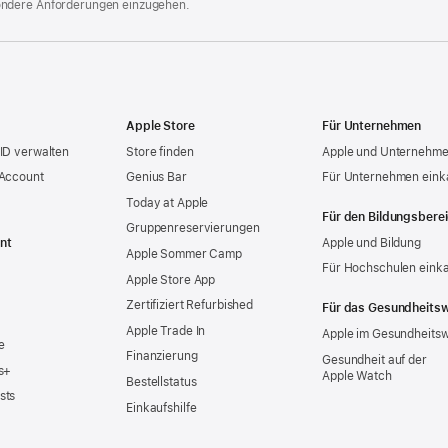
ondere Anforderungen einzugehen.
Apple Store
Für Unternehmen
ID verwalten
Store finden
Apple und Unternehm
 Account
Genius Bar
Für Unternehmen eink
Today at Apple
Für den Bildungsbere
Gruppen­reservierungen
nt
Apple und Bildung
Apple Sommer Camp
Für Hochschulen eink
Apple Store App
Zertifiziert Refurbished
Für das Gesundheits
Apple Trade In
Apple im Gesundheits
e
Finanzierung
Gesundheit auf der
s+
Apple Watch
Bestellstatus
sts
Einkaufshilfe