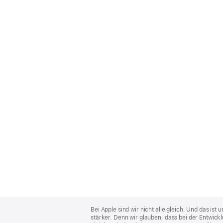
Apple
Footer
Bei Apple sind wir nicht alle gleich. Und das i
stärker. Denn wir glauben, dass bei der Entwick