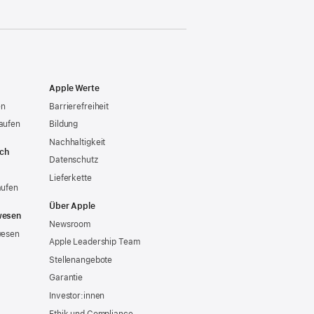
Apple Werte
en
Barrierefreiheit
aufen
Bildung
Nachhaltigkeit
ich
Datenschutz
Lieferkette
aufen
Über Apple
wesen
Newsroom
wesen
Apple Leadership Team
Stellenangebote
Garantie
Investor:innen
Ethik und Compliance