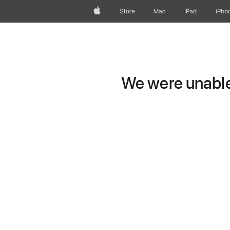
Apple
Store
Mac
iPad
iPho
We were unable 