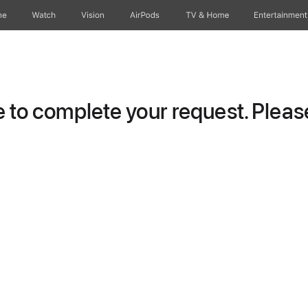
ne
Watch
Vision
AirPods
TV & Home
Entertainment
to complete your request. Please 