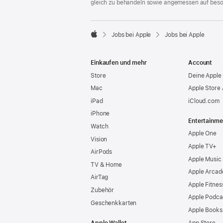
gleich zu behandeln sowie angemessen auf bes

Jobs bei Apple
Jobs bei Apple
Apple
Einkaufen und mehr
Account
Store
Deine Apple 
Mac
Apple Store
iPad
iCloud.com
iPhone
Entertainme
Watch
Apple One
Vision
Apple TV+
AirPods
Apple Music
TV & Home
Apple Arcad
AirTag
Apple Fitnes
Zubehör
Apple Podca
Geschenkkarten
Apple Books
Apple Wallet
App Store