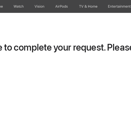
ne
Watch
Vision
AirPods
TV & Home
Entertainment
to complete your request. Please 