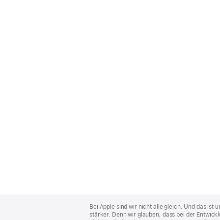
Apple
Footer
Bei Apple sind wir nicht alle gleich. Und das i
stärker. Denn wir glauben, dass bei der Entwick