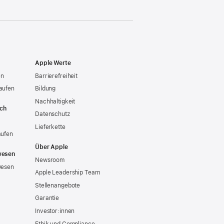
Apple Werte
en
Barrierefreiheit
aufen
Bildung
Nachhaltigkeit
ich
Datenschutz
Lieferkette
aufen
Über Apple
wesen
Newsroom
wesen
Apple Leadership Team
Stellenangebote
Garantie
Investor:innen
Ethik und Compliance