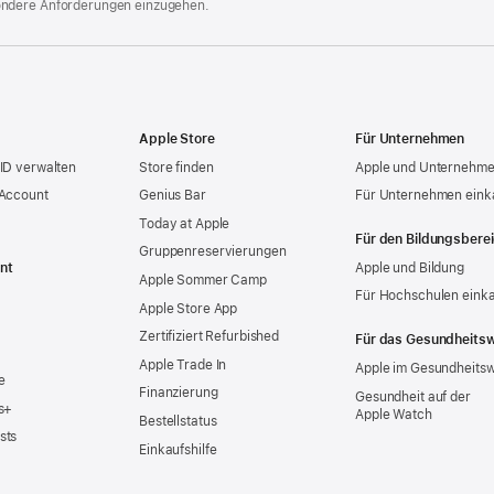
ondere Anforderungen einzugehen.
Apple Store
Für Unternehmen
ID verwalten
Store finden
Apple und Unternehm
 Account
Genius Bar
Für Unternehmen eink
Today at Apple
Für den Bildungsbere
Gruppen­reservierungen
nt
Apple und Bildung
Apple Sommer Camp
Für Hochschulen eink
Apple Store App
Zertifiziert Refurbished
Für das Gesundheits
Apple Trade In
Apple im Gesundheits
e
Finanzierung
Gesundheit auf der
s+
Apple Watch
Bestellstatus
sts
Einkaufshilfe