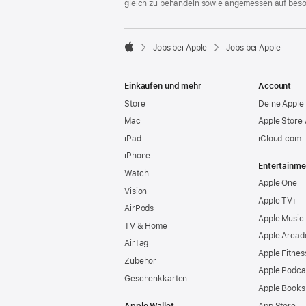
gleich zu behandeln sowie angemessen auf bes

Jobs bei Apple
Jobs bei Apple
Apple
Einkaufen und mehr
Account
Store
Deine Apple 
Mac
Apple Store
iPad
iCloud.com
iPhone
Entertainme
Watch
Apple One
Vision
Apple TV+
AirPods
Apple Music
TV & Home
Apple Arcad
AirTag
Apple Fitnes
Zubehör
Apple Podca
Geschenkkarten
Apple Books
Apple Wallet
App Store