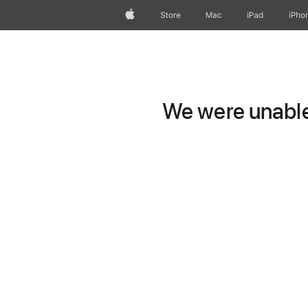
Apple
Store
Mac
iPad
iPho
We were unable 