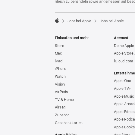
gleich zu behandeln sowie angemessen auf bes

Jobs bei Apple
Jobs bei Apple
Apple
Einkaufen und mehr
Account
Store
Deine Apple 
Mac
Apple Store
iPad
iCloud.com
iPhone
Entertainme
Watch
Apple One
Vision
Apple TV+
AirPods
Apple Music
TV & Home
Apple Arcad
AirTag
Apple Fitnes
Zubehör
Apple Podca
Geschenkkarten
Apple Books
Apple Wallet
App Store