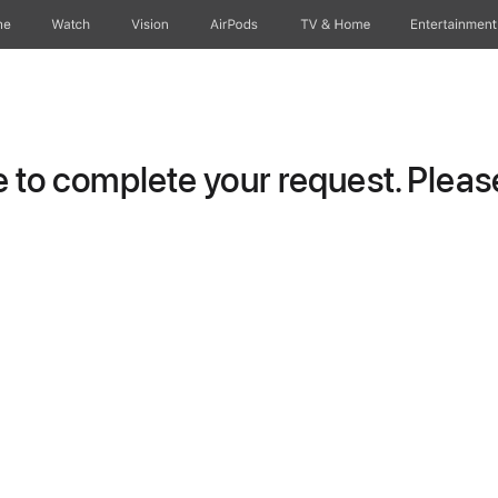
ne
Watch
Vision
AirPods
TV & Home
Entertainment
to complete your request. Please 