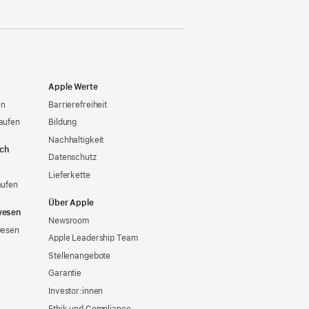
Apple Werte
en
Barrierefreiheit
aufen
Bildung
Nachhaltigkeit
ich
Datenschutz
Lieferkette
aufen
Über Apple
wesen
Newsroom
wesen
Apple Leadership Team
Stellenangebote
Garantie
Investor:innen
Ethik und Compliance