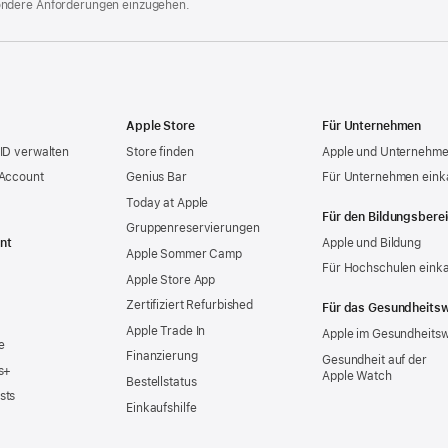
ondere Anforderungen einzugehen.
Apple Store
Für Unternehmen
ID verwalten
Store finden
Apple und Unternehm
 Account
Genius Bar
Für Unternehmen eink
Today at Apple
Für den Bildungsbere
Gruppen­reservierungen
nt
Apple und Bildung
Apple Sommer Camp
Für Hochschulen eink
Apple Store App
Zertifiziert Refurbished
Für das Gesundheits
Apple Trade In
Apple im Gesundheits
e
Finanzierung
Gesundheit auf der
s+
Apple Watch
Bestellstatus
sts
Einkaufshilfe