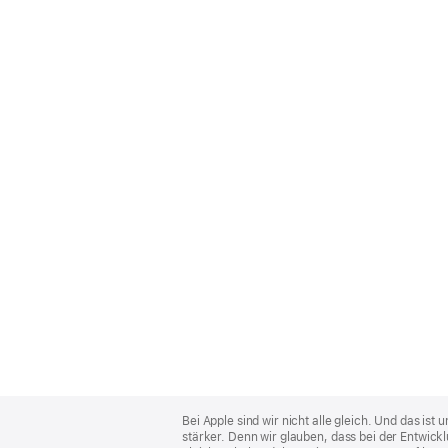
Apple
Footer
Bei Apple sind wir nicht alle gleich. Und das i
stärker. Denn wir glauben, dass bei der Entwick