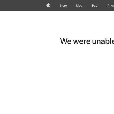
Apple
Store
Mac
iPad
iPho
We were unable 