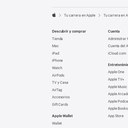

Tu carrera en Apple
Tu carrera en 
Apple
Descubrir y comprar
Cuenta
Tienda
Administrar 
Mac
Cuenta del A
iPad
iCloud.com
iPhone
Entretenimi
Watch
Apple One
AirPods
Apple TV+
TV y Casa
Apple Music
AirTag
Apple Arcad
Accesorios
Apple Podca
Gift Cards
Apple Books
Apple Wallet
App Store
Wallet