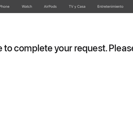
iPhone
Watch
AirPods
TV & Casa
Entretenimiento
to complete your request. Please 