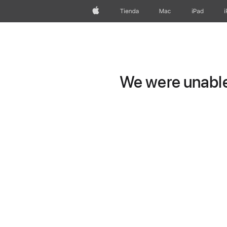
Apple
Tienda
Mac
iPad
We were unable 