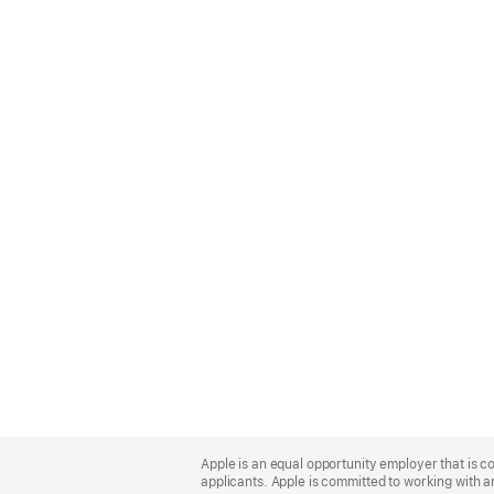
Apple
Footer
Apple is an equal opportunity employer that is c
applicants. Apple is committed to working with a