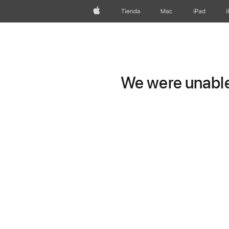
Apple
Tienda
Mac
iPad
We were unable 