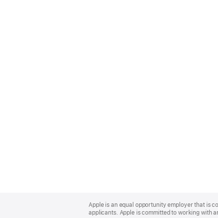
Apple
Footer
Apple is an equal opportunity employer that is c
applicants. Apple is committed to working with a