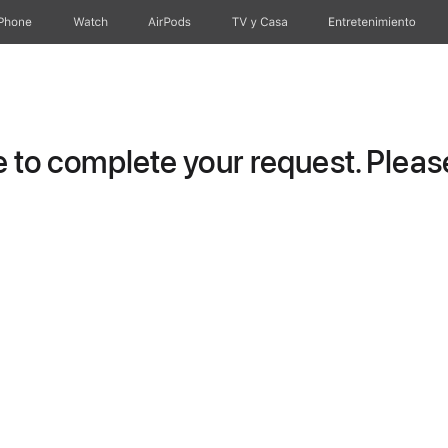
iPhone
Watch
AirPods
TV & Casa
Entretenimiento
to complete your request. Please 