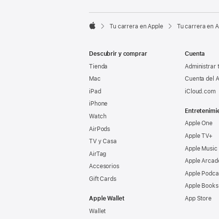

Tu carrera en Apple
Tu carrera en 
Apple
Descubrir y comprar
Cuenta
Tienda
Administrar 
Mac
Cuenta del A
iPad
iCloud.com
iPhone
Entretenimi
Watch
Apple One
AirPods
Apple TV+
TV y Casa
Apple Music
AirTag
Apple Arcad
Accesorios
Apple Podca
Gift Cards
Apple Books
Apple Wallet
App Store
Wallet