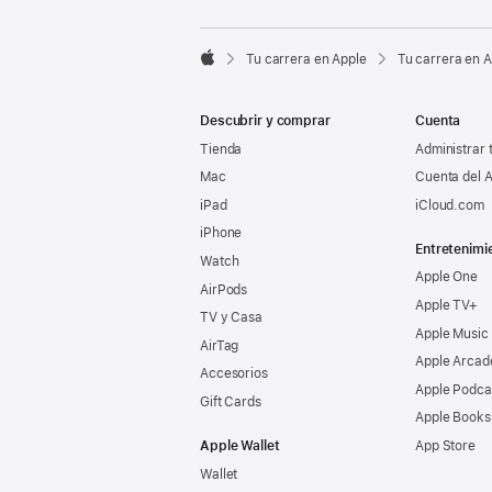

Tu carrera en Apple
Tu carrera en 
Apple
Descubrir y comprar
Cuenta
Tienda
Administrar 
Mac
Cuenta del A
iPad
iCloud.com
iPhone
Entretenimi
Watch
Apple One
AirPods
Apple TV+
TV y Casa
Apple Music
AirTag
Apple Arcad
Accesorios
Apple Podca
Gift Cards
Apple Books
Apple Wallet
App Store
Wallet