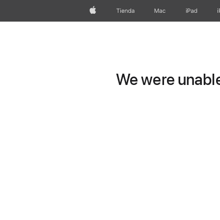
Apple
Tienda
Mac
iPad
We were unable 