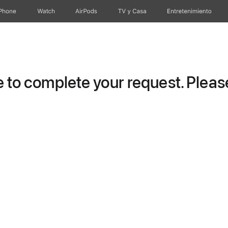
iPhone
Watch
AirPods
TV & Casa
Entretenimiento
to complete your request. Please 