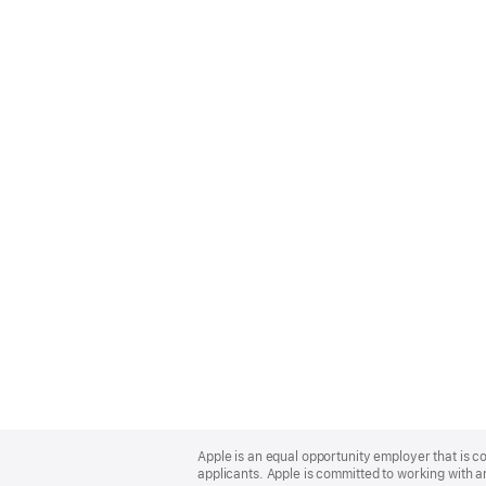
Apple
Footer
Apple is an equal opportunity employer that is c
applicants. Apple is committed to working with a