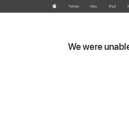
Apple
Tienda
Mac
iPad
We were unable 