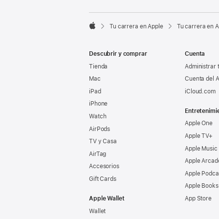

Tu carrera en Apple
Tu carrera en 
Apple
Descubrir y comprar
Cuenta
Tienda
Administrar 
Mac
Cuenta del A
iPad
iCloud.com
iPhone
Entretenimi
Watch
Apple One
AirPods
Apple TV+
TV y Casa
Apple Music
AirTag
Apple Arcad
Accesorios
Apple Podca
Gift Cards
Apple Books
Apple Wallet
App Store
Wallet