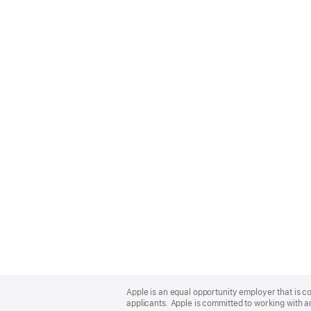
Apple
Footer
Apple is an equal opportunity employer that is c
applicants. Apple is committed to working with a