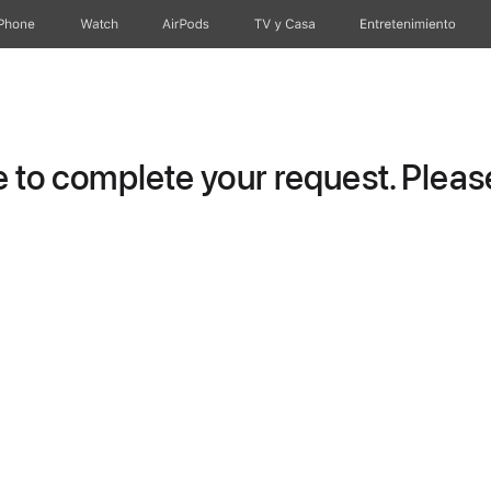
iPhone
Watch
AirPods
TV & Casa
Entretenimiento
to complete your request. Please 