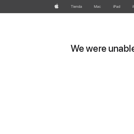
Apple
Tienda
Mac
iPad
We were unable 