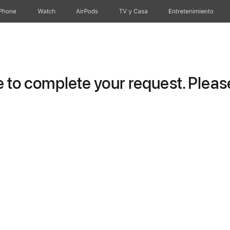
iPhone
Watch
AirPods
TV & Casa
Entretenimiento
to complete your request. Please 