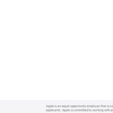
Apple
Footer
Apple is an equal opportunity employer that is c
applicants. Apple is committed to working with a