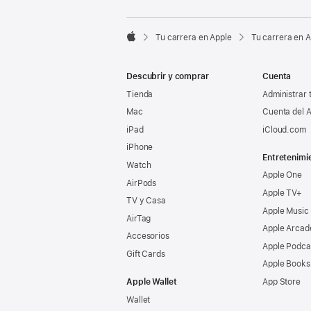

Tu carrera en Apple
Tu carrera en 
Apple
Descubrir y comprar
Cuenta
Tienda
Administrar 
Mac
Cuenta del A
iPad
iCloud.com
iPhone
Entretenimi
Watch
Apple One
AirPods
Apple TV+
TV y Casa
Apple Music
AirTag
Apple Arcad
Accesorios
Apple Podca
Gift Cards
Apple Books
Apple Wallet
App Store
Wallet