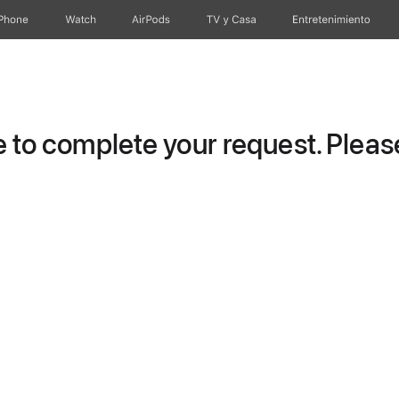
iPhone
Watch
AirPods
TV & Casa
Entretenimiento
to complete your request. Please 