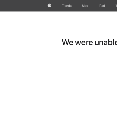
Apple
Tienda
Mac
iPad
We were unable 