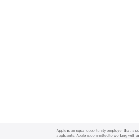
Apple
Footer
Apple is an equal opportunity employer that is c
applicants. Apple is committed to working with a