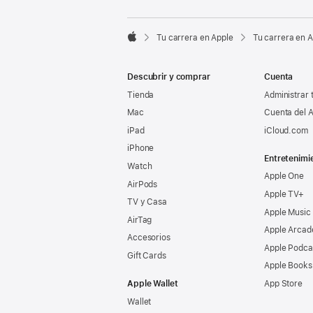

Tu carrera en Apple
Tu carrera en 
Apple
Descubrir y comprar
Cuenta
Tienda
Administrar 
Mac
Cuenta del A
iPad
iCloud.com
iPhone
Entretenimi
Watch
Apple One
AirPods
Apple TV+
TV y Casa
Apple Music
AirTag
Apple Arcad
Accesorios
Apple Podca
Gift Cards
Apple Books
Apple Wallet
App Store
Wallet