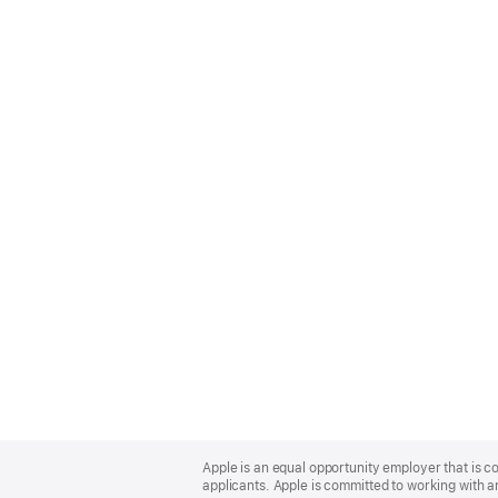
Apple
Footer
Apple is an equal opportunity employer that is c
applicants. Apple is committed to working with a