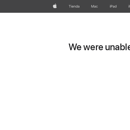
Apple
Tienda
Mac
iPad
We were unable 