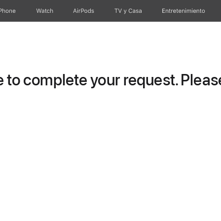
iPhone
Watch
AirPods
TV & Casa
Entretenimiento
to complete your request. Please 