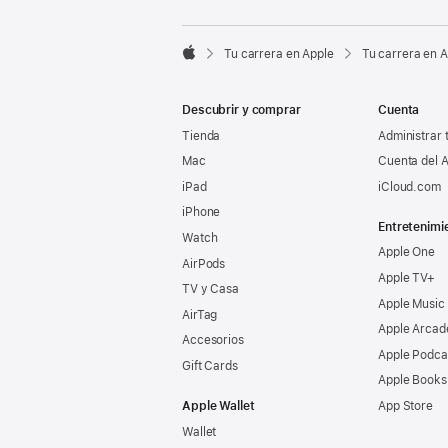

Tu carrera en Apple
Tu carrera en 
Apple
Descubrir y comprar
Cuenta
Tienda
Administrar 
Mac
Cuenta del A
iPad
iCloud.com
iPhone
Entretenimi
Watch
Apple One
AirPods
Apple TV+
TV y Casa
Apple Music
AirTag
Apple Arcad
Accesorios
Apple Podca
Gift Cards
Apple Books
Apple Wallet
App Store
Wallet