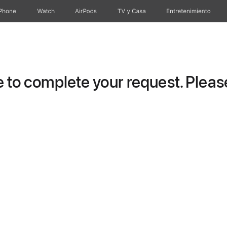
iPhone
Watch
AirPods
TV & Casa
Entretenimiento
to complete your request. Please 