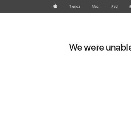
Apple
Tienda
Mac
iPad
We were unable 