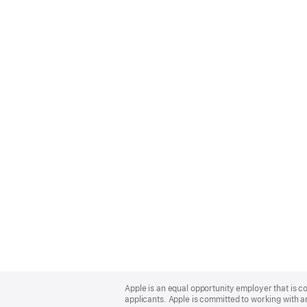
Apple
Footer
Apple is an equal opportunity employer that is c
applicants. Apple is committed to working with a