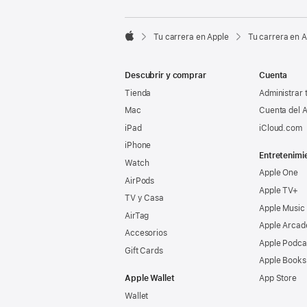

Tu carrera en Apple
Tu carrera en 
Apple
Descubrir y comprar
Cuenta
Tienda
Administrar 
Mac
Cuenta del A
iPad
iCloud.com
iPhone
Entretenimi
Watch
Apple One
AirPods
Apple TV+
TV y Casa
Apple Music
AirTag
Apple Arcad
Accesorios
Apple Podca
Gift Cards
Apple Books
Apple Wallet
App Store
Wallet