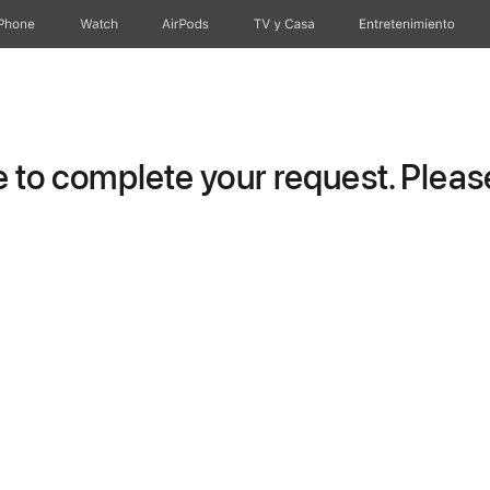
iPhone
Watch
AirPods
TV & Casa
Entretenimiento
to complete your request. Please 