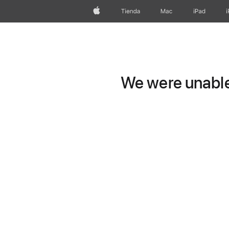
Apple
Tienda
Mac
iPad
We were unable 