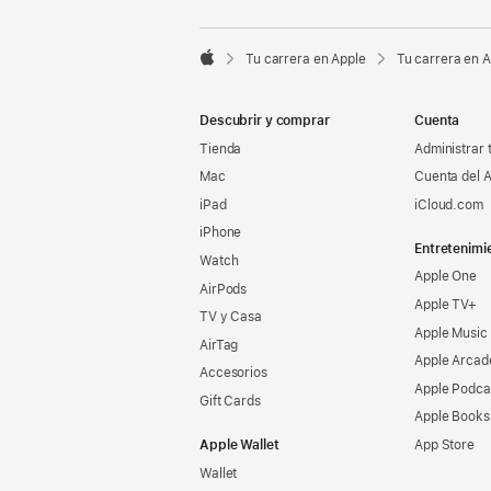

Tu carrera en Apple
Tu carrera en 
Apple
Descubrir y comprar
Cuenta
Tienda
Administrar 
Mac
Cuenta del A
iPad
iCloud.com
iPhone
Entretenimi
Watch
Apple One
AirPods
Apple TV+
TV y Casa
Apple Music
AirTag
Apple Arcad
Accesorios
Apple Podca
Gift Cards
Apple Books
Apple Wallet
App Store
Wallet