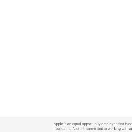
Apple
Footer
Apple is an equal opportunity employer that is c
applicants. Apple is committed to working with a