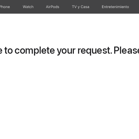
iPhone
Watch
AirPods
TV & Casa
Entretenimiento
to complete your request. Please 