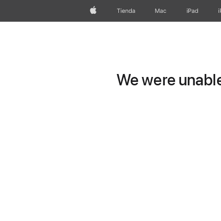
Apple
Tienda
Mac
iPad
We were unable 