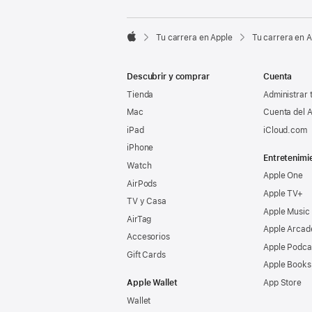

Tu carrera en Apple
Tu carrera en 
Apple
Descubrir y comprar
Cuenta
Tienda
Administrar 
Mac
Cuenta del A
iPad
iCloud.com
iPhone
Entretenimi
Watch
Apple One
AirPods
Apple TV+
TV y Casa
Apple Music
AirTag
Apple Arcad
Accesorios
Apple Podca
Gift Cards
Apple Books
Apple Wallet
App Store
Wallet