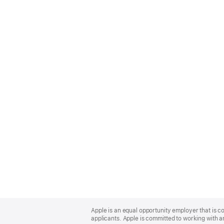
Apple
Footer
Apple is an equal opportunity employer that is c
applicants. Apple is committed to working with a