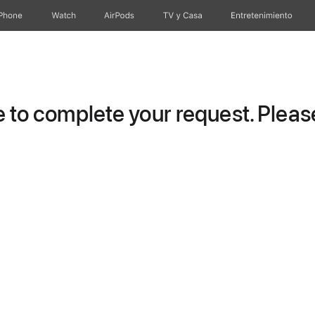
iPhone
Watch
AirPods
TV & Casa
Entretenimiento
to complete your request. Please 