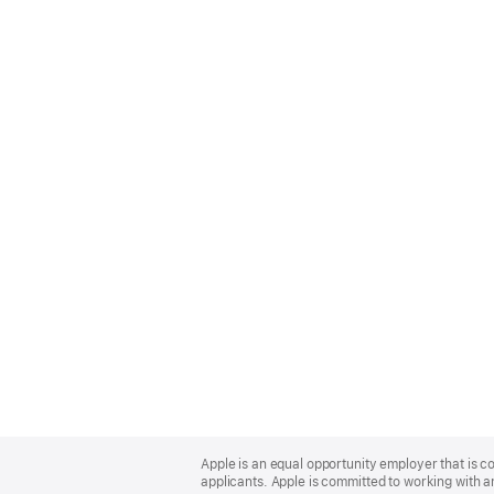
Apple
Footer
Apple is an equal opportunity employer that is c
applicants. Apple is committed to working with a