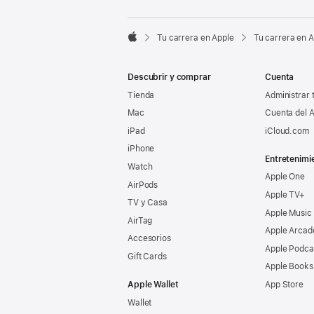

Tu carrera en Apple
Tu carrera en 
Apple
Descubrir y comprar
Cuenta
Tienda
Administrar 
Mac
Cuenta del A
iPad
iCloud.com
iPhone
Entretenimi
Watch
Apple One
AirPods
Apple TV+
TV y Casa
Apple Music
AirTag
Apple Arcad
Accesorios
Apple Podca
Gift Cards
Apple Books
Apple Wallet
App Store
Wallet