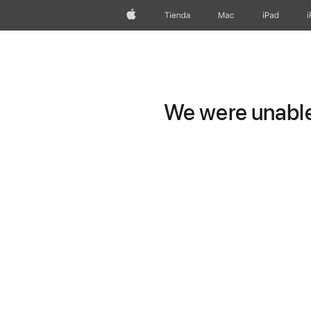
Apple
Tienda
Mac
iPad
We were unable 