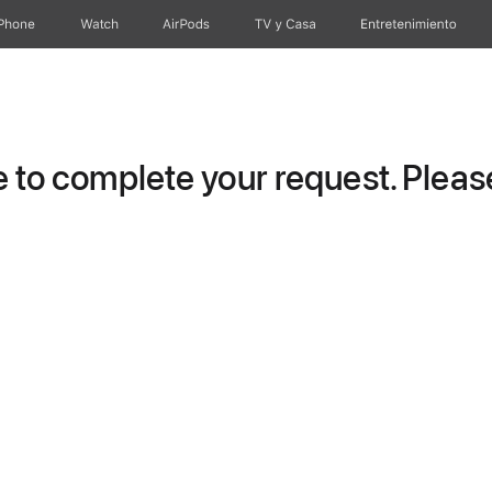
iPhone
Watch
AirPods
TV & Casa
Entretenimiento
to complete your request. Please 