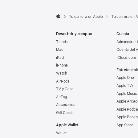

Tu carrera en Apple
Tu carrera en 
Apple
Descubrir y comprar
Cuenta
Tienda
Administrar 
Mac
Cuenta del A
iPad
iCloud.com
iPhone
Entretenimi
Watch
Apple One
AirPods
Apple TV+
TV y Casa
Apple Music
AirTag
Apple Arcad
Accesorios
Apple Podca
Gift Cards
Apple Books
Apple Wallet
App Store
Wallet