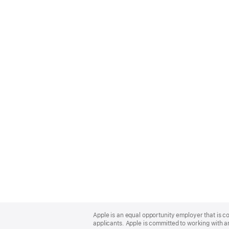
Apple
Footer
Apple is an equal opportunity employer that is c
applicants. Apple is committed to working with a