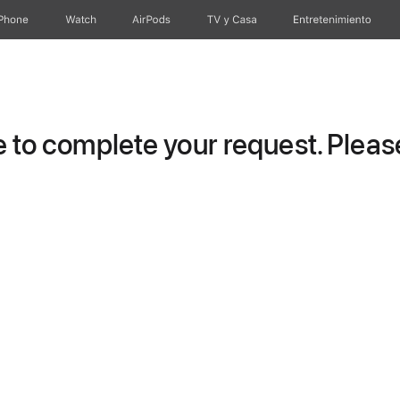
iPhone
Watch
AirPods
TV & Casa
Entretenimiento
to complete your request. Please 