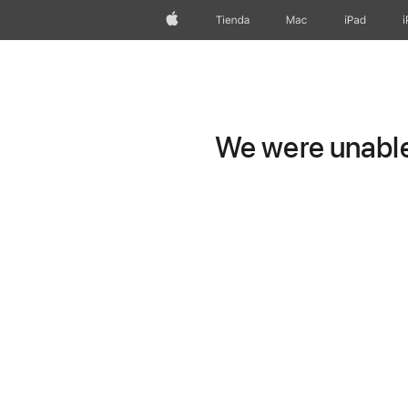
Apple
Tienda
Mac
iPad
We were unable 