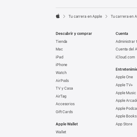

Tu carrera en Apple
Tu carrera en 
Apple
Descubrir y comprar
Cuenta
Tienda
Administrar 
Mac
Cuenta del A
iPad
iCloud.com
iPhone
Entretenimi
Watch
Apple One
AirPods
Apple TV+
TV y Casa
Apple Music
AirTag
Apple Arcad
Accesorios
Apple Podca
Gift Cards
Apple Books
Apple Wallet
App Store
Wallet