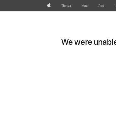
Apple
Tienda
Mac
iPad
We were unable 