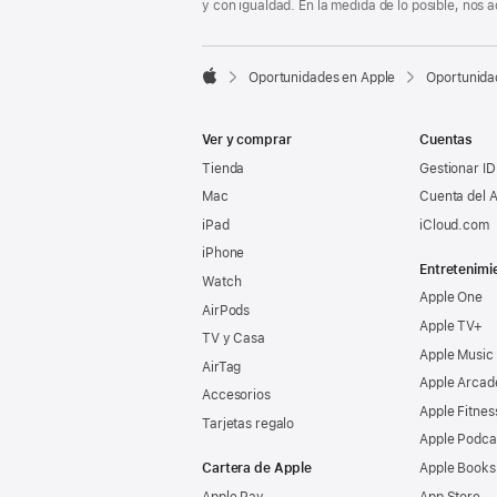
y con igualdad. En la medida de lo posible, nos

Oportunidades en Apple
Oportunida
Apple
Ver y comprar
Cuentas
Tienda
Gestionar ID
Mac
Cuenta del A
iPad
iCloud.com
iPhone
Entretenimi
Watch
Apple One
AirPods
Apple TV+
TV y Casa
Apple Music
AirTag
Apple Arcad
Accesorios
Apple Fitnes
Tarjetas regalo
Apple Podca
Cartera de Apple
Apple Books
Apple Pay
App Store