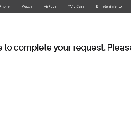
iPhone
Watch
AirPods
TV y Casa
Entretenimiento
to complete your request. Please 