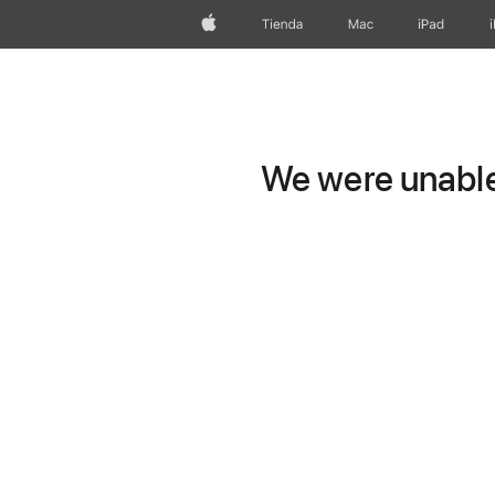
Apple
Tienda
Mac
iPad
We were unable 