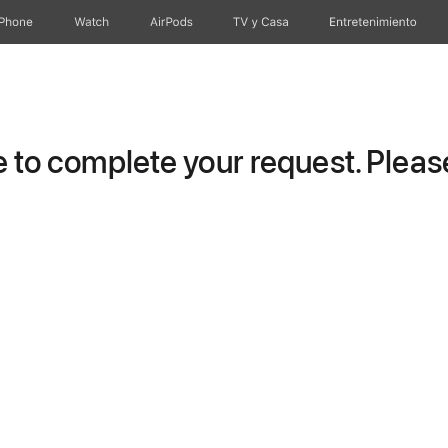
iPhone
Watch
AirPods
TV y Casa
Entretenimiento
to complete your request. Please 