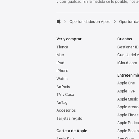
y con igualdad. En la medida de lo posible, nos

Oportunidades en Apple
Oportunida
Apple
Ver y comprar
Cuentas
Tienda
Gestionar ID
Mac
Cuenta del A
iPad
iCloud.com
iPhone
Entretenimi
Watch
Apple One
AirPods
Apple TV+
TV y Casa
Apple Music
AirTag
Apple Arcad
Accesorios
Apple Fitnes
Tarjetas regalo
Apple Podca
Cartera de Apple
Apple Books
Apple Pay
App Store